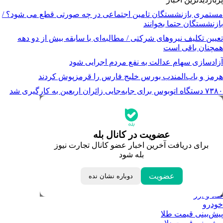
مستمری بازنشستگان تامین اجتماعی در چه صورتی قطع می شود؟ /
بازنشستگان حتما بخوانند
تعیین تکلیف نیروهای شرکتی / مطالبه‌ای با سابقه بیش از دو دهه
همچنان باقی است
آزادسازی سهام عدالت به نفع مردم اجرایی شود
هرمز و باب‌المندب بورس خلیج فارس را قرمزپوش کردند
۷۳۸۰ دستگاه اتوبوس برای جابه‌جایی زائران اربعین به‌ کارگیری شد
جدیدترین قیمت‌ها
قیمت طلا
قیمت دلار
قیمت سکه امامی
عضویت در کانال بله
قیمت یورو
برای دریافت آخرین اخبار عضو کانال تجارت نیوز
قیمت درهم امارات
بله شود
ابزار تبدیل نرخ ارز
خبرهای مهم
لحظه تحویل سال
عضویت
دوباره نشان نده
داغ‌ترین‌های اقتصادی
طلا و ارز
خودرو
پیش‌بینی قیمت طلا