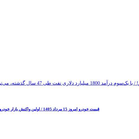
قیمت خودرو امروز 15 مرداد 1405 / اولین واکنش بازار خودرو به کاهش ریسک‌های سیاسی + جدول