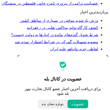
عصبانیت ترامپ از پیروزی نامزد حامی فلسطین در میشیگان
پربازدیدترین اخبار
وزش باد شدید موقتی در بسیاری از مناطق کشور
کشف کارگاه تولید بوتاکس تقلبی در زعفرانیه
شرط تحویل گندم‌های مانده در انبار‌ها به دولت چیست؟
مصوبه تسهیلات گمرکی در شرایط اضطرار تمدید شد
لفاظی جدید نتانیاهو علیه ایران
جدیدترین قیمت‌ها
قیمت طلا
قیمت دلار
قیمت سکه امامی
عضویت در کانال بله
قیمت یورو
قیمت درهم امارات
برای دریافت آخرین اخبار عضو کانال تجارت نیوز
ابزار تبدیل نرخ ارز
بله شود
خبرهای مهم
عضویت
دوباره نشان نده
لحظه تحویل سال