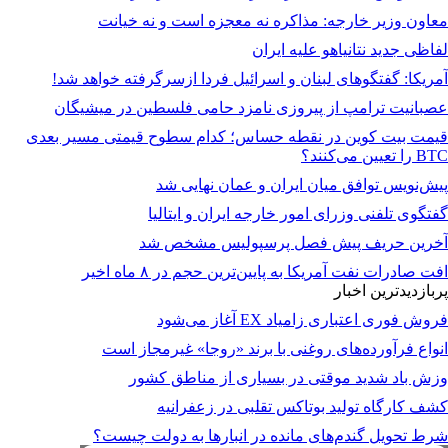
معاون وزیر خارجه: مذاکره نه معجزه است و نه خیانت
لفاظی جدید نتانیاهو علیه ایران
آمریکا: گفتگوهای لبنان و اسرائیل فردا ازسرگرفته خواهد شد!
عصبانیت ترامپ از پیروزی نامزد حامی فلسطین در میشیگان
قیمت بیت کوین در نقطه حساس؛ کدام سطوح قیمتی مسیر بعدی
BTC را تعیین می‌کنند؟
پیش‌نویس توافق میان ایران و عمان نهایی شد
گفتگوی تلفنی وزرای امور خارجه ایران و ایتالیا
آخرین حریف پیش فصل پرسپولیس مشخص شد
افت صادرات نفت آمریکا به پایین‌ترین حجم در ۸ ماه اخیر
پربازدیدترین اخبار
فروش فوری اعتباری زامیاد EX آغاز می‌شود
انواع فرآورده‌های روغنی با برند «روجا» غیرمجاز است
وزش باد شدید موقتی در بسیاری از مناطق کشور
کشف کارگاه تولید بوتاکس تقلبی در زعفرانیه
شرط تحویل گندم‌های مانده در انبار‌ها به دولت چیست؟