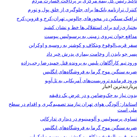
تأکید رئیس کل بیمه مرکزی بر پرداخت خسارت مردم
کنترل ترازنامه بانک‌ها برای جلوگیری از خلق پول و تورم
ترافیک سنگین در محورهای چالوس، تهران-کرج و قزوین-کرج
بختیاری‌زاده برای استقلالی‌ها خط و نشان کشید
مدافع جوان نیروی زمینی به پرسپولیس پیوست
سفر قریب‌الوقوع ویتکاف و کوشنر به روسیه و اوکراین
پسر جو بایدن از وخامت بیماری پدرش خبر داد
ورود تیم کارآگاهان پلیس به پرونده قتل حمیدرضا رجب‌زاده
ضربه سنگین موج گرما به فروشگاه‌های انگلیس
ورود فرمانده تروریست‌های آمریکایی به تل‌آویو
پربازدیدترین اخبار
بدون نیاز به چک‌وضامن و در عرض یک دقیقه
استاندار: آلودگی هوای تهران نیازمند تصمیم‌گیری و اقدام در سطح
ملی است
تساوی پرسپولیس و آلومینیوم در دیداری تدارکاتی
ضربه سنگین موج گرما به فروشگاه‌های انگلیس
سفر قریب‌الوقوع ویتکاف و کوشنر به روسیه و اوکراین