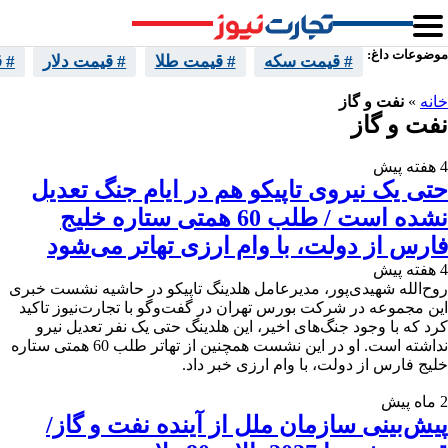
موضوعات داغ:
# قیمت سکه
# قیمت طلا
# قیمت دلار
# 
خانه
»
نفت و گاز
نفت و گاز
4 هفته پیش
حتی یک نیروی تاپیکو هم در ایام جنگ تعدیل
نشده است / طلب 60 همتی ستاره خلیج
فارس از دولت، با وام ارزی تهاتر می‌شود
4 هفته پیش
روح‌الله شهیدی‌پور، مدیرعامل هلدینگ تاپیکو در حاشیه نشست خبری
این مجموعه در شرکت بورس تهران در گفت‌وگو با تجارت‌نیوز تاکید
کرد که با وجود جنگ‌های اخیر، این هلدینگ حتی یک نفر تعدیل نیرو
نداشته است. او در این نشست همچنین از تهاتر طلب 60 همتی ستاره
خلیج فارس از دولت، با وام ارزی خبر داد.
2 ماه پیش
پیش‌بینی سازمان ملل از آینده نفت و گاز/