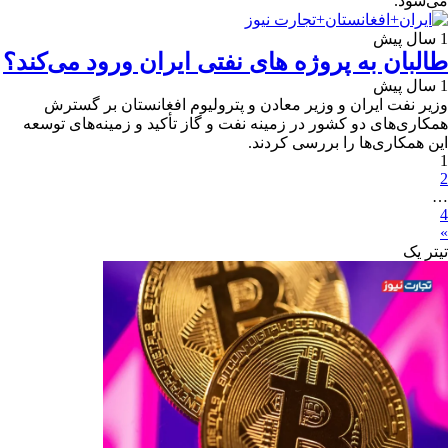
می‌شود.
1 سال پیش
طالبان به پروژه های نفتی ایران ورود می‌کند؟
1 سال پیش
ﻭﺯﯾﺮ ﻧﻔﺖ ایران و ﻭﺯﯾﺮ معادن و پترولیوم افغانستان ﺑﺮ گسترش
ﻫﻤﮑﺎﺭﯼ‌ﻫﺎﯼ ﺩﻭ ﮐﺸﻮﺭ ﺩﺭ ﺯﻣﯿﻨﻪ ﻧﻔﺖ ﻭ ﮔﺎﺯ تأﮐﯿﺪ ﻭ ﺯﻣﯿﻨﻪ‌ﻫﺎﯼ توسعه
این همکاری‌ها را ﺑﺮﺭﺳﯽ کردند.
1
2
…
4
»
تیترِ یک