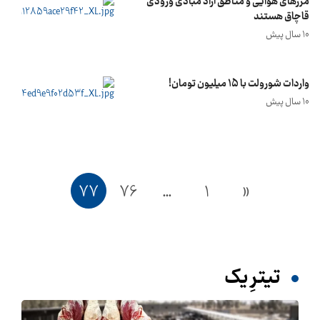
مرزهای هوایی و مناطق آزاد مبادی ورودی
قاچاق هستند
10 سال پیش
واردات شورولت با 15 میلیون تومان!
10 سال پیش
77
76
…
1
«
تیترِ یک