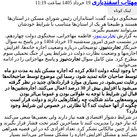
مهتاب اسفندیاری
19 خرداد 1405 ساعت 11:19
لینک کوتاه
سخنگوی دولت گفت: استانداران رئیس شورای مسکن در استان‌ها
هستند و طبیعتا هر یک از استان‌ها متناسب با شرایط خودشان
می‌توانند تصمیم بگیرند.
به گزارش
تجارت نیوز
، فاطمه مهاجرانی، سخنگوی دولت چهاردهم،
در نشست خبری امروز سه‌شنبه 19 خرداد 1404 و در پاسخ به سوال
خبرنگار
تجارت‌نیوز
، توضیحاتی درباره وضعیت اجاره خانه‌ها، افزایش
اجاره‌بها و وضعیت نظارت دولت در شرایط پس از جنگ تحمیلی سوم
مطرح کرد. متن کامل سوال
تجارت‌نیوز
و پاسخ مهاجرانی را در ادامه
می‌خوانید.
*با وجود اینکه دولت اعلام کرده که اجاره مسکن باید به مدت دو ماه
توسط صاحبان خانه تمدید شود، رسما این موضوع توسط صاحبخانه‌ها
رعایت نمی‌شود. در بسیاری موارد قراردادهای جدید در نظر گرفته
می‌شود یا افزایش بیش از 30 درصد اعمال می‌کنند. اجاره‌نشین‌ها در
قبال این شرایط با توجه به طولانی بودن و عموما بی‌اثر بودن
پروسه‌هایی مانند شکایت چه راهکارهایی دارند و دولت قرار است
چگونه از آنها حمایت کند؟ آیا نظارتی در خصوص این شرایط وجود
دارد؟
در شرایط دشوار اقتصادی همه نیاز دارند ولی بعضی‌ها سعی می‌کنند
که نیاز خود را مدیریت کنند تا مساجرین کمتر تحت فشار قرار بگیرند و
باید از چنین مالکانی تشکر کرد. تعداد افرادی که در این قضیه همراهی
نمی‌کنند و مشکل افزایش اجاره را مشکل مستاجر می‌دانند بسیار