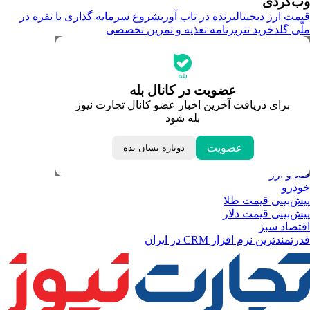
وب‌گردی
قیمت ارز دیجیتال
برنده در تاب آوری
شروع سرمایه گذاری با نقره در
ملّی گلد
خرید تتر
برنامه تغذیه و تمرین تخصصی
جدیدترین قیمت‌ها
قیمت طلا
قیمت دلار
قیمت سکه امامی
عضویت در کانال بله
قیمت یورو
برای دریافت آخرین اخبار عضو کانال تجارت نیوز
قیمت درهم امارات
بله شود
ابزار تبدیل نرخ ارز
خبرهای مهم
لحظه تحویل سال
عضویت
دوباره نشان نده
داغ‌ترین‌های اقتصادی
طلا و ارز
خودرو
پیش‌بینی قیمت طلا
پیش‌بینی قیمت دلار
اقتصاد سبز
قدرتمندترین نرم‌ افزار CRM در ایران