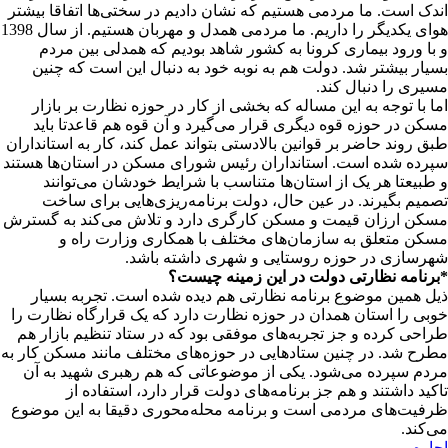
اندک است. ما مردمی هستیم که نشان دادیم در سختی‌ها اتفاقا بیشتر
هوای یکدیگر را داریم. ما مردمی همدل و مهربان هستیم. از سال 1398
و با ورود بیماری کرونا به کشور شاهد بودیم که همدلی بین مردم
بسیار بیشتر شد. دولت هم به نوبه خود به دنبال این است که چنین
مسیری را دنبال کند.
اما با توجه به این مساله که بخشی از کار در حوزه نظارت بر بازار
مسکن در حوزه قوه دیگری قرار می‌گیرد و آن قوه هم قاعدتا باید
طبق روند حاضر بر قوانین بالادستی بتواند عمل کند، کار به استانداران
سپرده شده است. استانداران رئیس شورای مسکن در استان‌ها هستند
و طبیعتا هر یک از استان‌ها متناسب با شرایط خودشان می‌توانند
تصمیم بگیرند. در عین حال، دولت برنامه‌ریزی‌هایی برای ساخت
مسکن ارزان قیمت و مسکن کارگری دارد و تلاش می‌کند به گسترش
مسکن متعلق به سازمان‌های مختلف با همکاری وزارت راه و
شهرسازی در حوزه روستایی و شهری داشته باشد.
*برنامه نظارتی دولت در این زمینه چیست؟
ذیل همین موضوع برنامه نظارتی هم دیده شده است. تجربه بسیار
خوبی را استان همدان در حوزه نظارت دارد که یک قرارگاه نظارت را
طراحی کرده و جز تجربه‌های موفقی بود که در ستاد تنظیم بازار هم
مطرح شد. در چنین ستادهایی در حوزه‌های مختلف مانند مسکن کار به
مردم سپرده می‌شود. یکی از موضوعاتی که هم رهبری شهید به آن
تاکید داشتند و هم جز برنامه‌های دولت قرار دارد، استفاده از
ظرفیت‌های مردمی است و برنامه محله‌محوری دقیقا به این موضوع
می‌کند.
اجاره