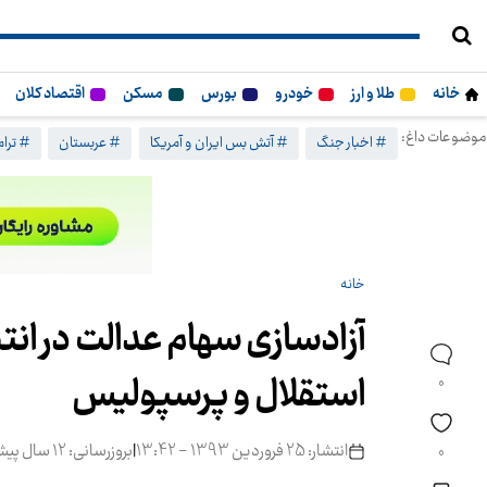
خانه
طلا و ارز
خودرو
بورس
مسکن
اقتصاد کلان
موضوعات داغ:
# اخبار جنگ
# آتش بس ایران و آمریکا
# عربستان
# ترا
خانه
آزادسازی سهام عدالت در ان
استقلال و پرسپولیس
0
انتشار: 25 فروردین 1393 - 13:42
|
بروزرسانی: 12 سال پیش
0