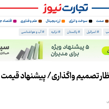
صمت
سوخت و انرژی
ارز دیجیتال
علم و فناوری
اقتصاد ج
مپ
# اسرائیل
# پاکستان
# ترکیه
# آب و هواشناسی
تظار تصمیم واگذاری/ پیشنهاد قیمت 