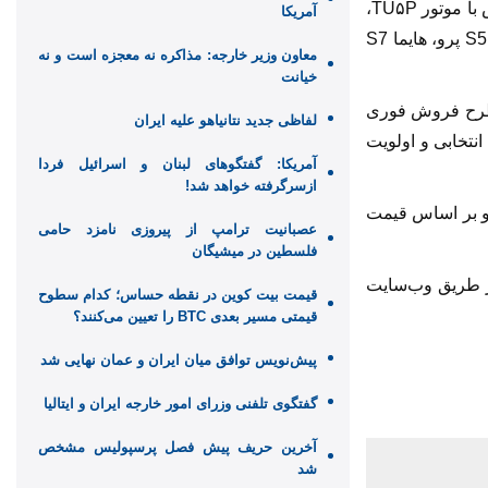
در یازدهمین مرحله، خودروهای قابل عرضه شامل پژو۲۰۷ TU۳، پژو ۲۰۷ دستی با موتور TU۵P سقف شیشه‌ای، رانا پلاس با موتور TU۵P،
آمریکا
دنا پلاس دستی با موتور EF7P و گیربکس MT6، سورن پلاس EF7 دوگانه‌سوز، سورن پلاس XU7P، ری‌را اتوماتیک، هایما S5 پرو، هایما S7
معاون وزیر خارجه: مذاکره نه معجزه است و نه
خیانت
ر طرح فروش فوری
لفاظی جدید نتانیاهو علیه ایران
 انتخابی و اولویت
آمریکا: گفتگوهای لبنان و اسرائیل فردا
ازسرگرفته خواهد شد!
ودرو و بر اساس قیمت
عصبانیت ترامپ از پیروزی نامزد حامی
فلسطین در میشیگان
از طریق وب‌سایت
قیمت بیت کوین در نقطه حساس؛ کدام سطوح
قیمتی مسیر بعدی BTC را تعیین می‌کنند؟
پیش‌نویس توافق میان ایران و عمان نهایی شد
گفتگوی تلفنی وزرای امور خارجه ایران و ایتالیا
آخرین حریف پیش فصل پرسپولیس مشخص
شد