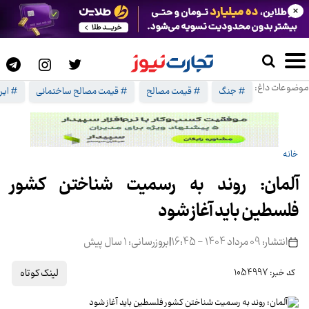
×
موضوعات داغ:
# جنگ
# قیمت مصالح
# قیمت مصالح ساختمانی
# ایرا
خانه
آلمان: روند به رسمیت شناختن کشور
فلسطین باید آغاز شود
انتشار: 09 مرداد 1404 - 16:45
|
بروزرسانی: 1 سال پیش
لینک کوتاه
کد خبر: 1054997