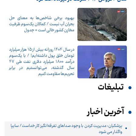
بهبود برخی شاخص‌ها به معنای حل
بحران آب نیست / کماکان یک‌سوم ظرفیت
مخازن کشور خالی است + جدول
در سال 1404 روزانه بیش از 15 هزار میلیارد
تومان خلق پول داشته‌ایم! / با یک‌سوم
درآمد 1800 میلیارد دلاری نفت طی 47
سال گذشته، می‌توانستیم در برابر
تحریم‌ها مقاومت کنیم
تبلیغات
آخرین اخبار
پزشکیان: مدیریت کردن با وجود صداهای تفرقه‌انگیز کار خداست/ سایپا
واگذار می شود