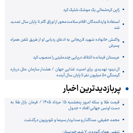
ژاپن کره‌شمالی یک موشک شلیک کرد
استفادۀ واردکنندگان اقلام سلامت‌محور از اوراق گام تا پایان سال تمدید
شد
واکنش خانواده شهید لاریجانی به ادعای ردیابی او از طریق تلفن همراه
پسرش
عربستان فرمانده ائتلاف دریایی چندملیتی را منصوب کرد
ال‌نینو؛ تهدیدی برای امنیت غذایی جهان / هشدار سازمان ملل درباره
گرسنگی ۵۰ میلیون نفر تا پایان سال آینده
پربازدیدترین اخبار
قیمت طلا و سکه امروز پنجشنبه ۱۵ مرداد ۱۴۰۵ / فرمان بازار طلا به
دست اونس جهانی افتاد + جدول
محمد حقیقی، صداگذار و صدابردار سینما و تلویزیون درگذشت
تنفس هوای آلوده در ۷ شهر خوزستان