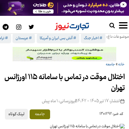
×
موضوعات داغ:
# اخبار جنگ
# آتش بس ایران و آمریکا
# عربستان
# ترا
خانه
»
جامعه
اختلال موقت در تماس با سامانه ۱۱۵ اورژانس
تهران
انتشار: 17 تیر 1405 - 14:42
|
بروزرسانی: 1 ماه پیش
لینک کوتاه
جامعه
کد خبر: 1301292