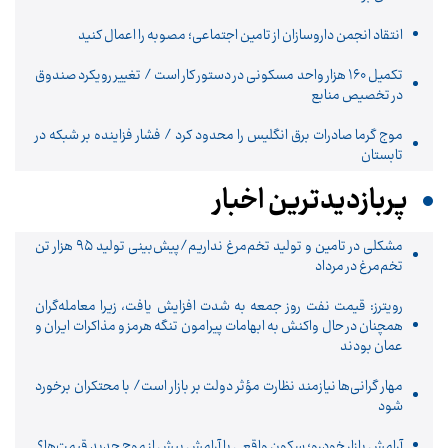
انتقاد انجمن داروسازان از تامین اجتماعی؛ مصوبه را اعمال کنید
تکمیل ۱۶۰ هزار واحد مسکونی در دستور کار است / تغییر رویکرد صندوق
در تخصیص منابع
موج گرما صادرات برق انگلیس را محدود کرد / فشار فزاینده بر شبکه در
تابستان
پربازدیدترین اخبار
مشکلی در تامین و تولید تخم‌مرغ نداریم/پیش‌بینی تولید ۹۵ هزار تن
تخم‌مرغ در مرداد
رویترز: قیمت نفت روز جمعه به شدت افزایش یافت، زیرا معامله‌گران
همچنان در حال واکنش به ابهامات پیرامون تنگه هرمز و مذاکرات ایران و
عمان بودند
مهار گرانی‌ها نیازمند نظارت مؤثر دولت بر بازار است/ با محتکران برخورد
شود
آرامش بازار خودرو؛ سکون واقعی یا آرامش پیش از موج جدید قیمت‌ها؟