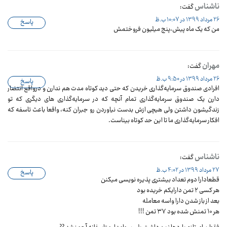
ناشناس
گفت:
26 مرداد 1399 در 10:07 ب.ظ
پاسخ
من که یک ماه پیش،پنج میلیون فروختمش
مهران
گفت:
26 مرداد 1399 در 9:50 ب.ظ
پاسخ
افرادی صندوق سرمایه‌گذاری خریدن که حتی دید کوتاه مدت هم ندارن و درواقع انتضار
دارن یک صندوق سرمایه‌گذاری تمام آنچه که در سرمایه‌گذاری های دیگری که تو
زندگیشون داشتن ولی هیچی ازش بدست نیاوردن رو جبران کنه، واقعا باعث تاسفه که
افکار سرمایه‌گذاری ما تا این حد کوتاه بیناست.
ناشناس
گفت:
27 مرداد 1399 در 4:02 ب.ظ
پاسخ
قطعادارا دوم تعداد بیشتری پذیره نویسی میکنن
هر کسی ۲ تمن دارایکم خریده بود
بعد از باز شدن دارا واسه معامله
هر ۱۰ تمنش شده بود ۳۷ تمن !!!