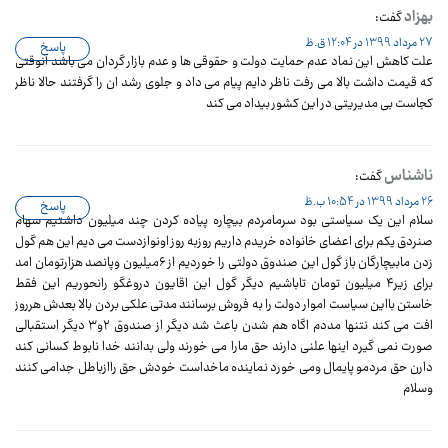
بهزاد
گفت:
27 مرداد 1399 در 12:04 ق.ظ
پاسخ
علت کاهش این نماد عدم حمایت دولت و حقوقی ها و عدم بازار گردان می باشد آنوقتی
که قیمت داشت بالا می رفت ناظر دایم پیام می داد و جلوی رشد ان را گرفتند حالا ناظر
کجاست بی مدیریتی در این کشور بیداد می کند
ناشناس
گفت:
26 مرداد 1399 در 10:54 ب.ظ
پاسخ
سلام این یک سیاستی بود سرمامردم بیچاره پیاده کردن چند میلیون داشتیم سهام
صنردق یکم برای اعضای خانواده خریدم داریم روزبه روز اونوازدست می دیم این هم گول
زدن مابیچارگان باز گول این صندوق دولتی را خوردیم از ۶میلیون وپانصد هزارتومان امد
برای زیر۴ میلیون تومان تاباشیم دیگر گول این اقایون دروغگو رانحوریم این فقط
خاستن بااین سیاست اموار دولت را به فروش برسانند مدتی علکی بردن بالا بعدش هرروز
افت می کند نتنها مددم اگاه هم شدن باعث شد دیگر از صندوق ۲و۳ دیگر استقبالی
صورت نمی گیرد اینها علنی دارند حق مارا می خورند ولی بدانند خدا نابوط کسانی کند
دارن حق مردمو پایمال ومی خورد نماینده ماخداست خودش حق راازباطل جدامی کنند
وسلام