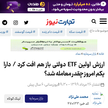
×
موضوعات داغ:
# قیمت سکه
# قیمت دام زنده
# قیمت گوسفند
# بورس 
خانه
»
بازار سرمایه
»
نماد
ارزش اولین ETF دولتی باز هم افت کرد / دارا
یکم امروز چقدر معامله شد؟
انتشار: 26 مرداد 1399 - 19:30
|
بروزرسانی: 6 سال پیش
محمد علی‌نژاد
لینک کوتاه
بازار سرمایه
کد خبر: 470133