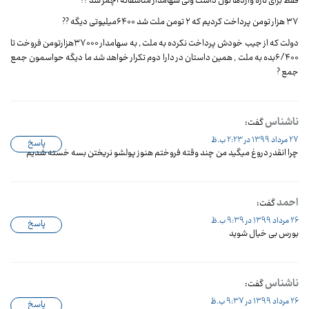
فقط برای تازه واردها نون داشت ولی سهامدار متاسفانه آچمز شد ??
۳۷ هزار تومن پرداخت کردیم که ۲ تومن ملت شد ۶۴۰۰میلیوتی دیگه ??
دولت که از جیب خودش پرداخت نکرده به ملت , به سهامدار ۳۷۰۰۰هزارتومن فروخت تا
۶/۴۰۰بده به ملت , همین داستان در دارا دوم تکرار خواهد شد ما دیگه حواسمون جمع
جمع ?
ناشناس
گفت:
27 مرداد 1399 در 2:23 ب.ظ
پاسخ
چرا انقدر دروغ میگید من چند وقته فروختم هنوز پولشو نریختن بسه خسته شدیم
احمد
گفت:
26 مرداد 1399 در 9:39 ب.ظ
پاسخ
بورس بی خیال شوید
ناشناس
گفت:
26 مرداد 1399 در 9:37 ب.ظ
پاسخ