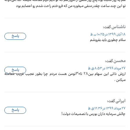
هم یه روز مثبت بود پنج روز منفی از امروز هم که تو تایم دوم معامله میشه خدا می‌دونه
تو این چند ساعت چقدر منفی میخوره من که فروختم راحت شدم رو اعصابم بود
ناشناس
گفت:
18 آبان 1399 در 10:25 ب.ظ
پاسخ
سلام چطوری باید بفروشم
محسن
گفت:
27 مرداد 1399 در 8:53 ق.ظ
پاسخ
ارزش ذاتی این سهام بین28 تا30تومن هست مردم چرا بطور عجیب غریب معامله
میکنن .
ایرانی
گفت:
27 مرداد 1399 در 12:36 ق.ظ
پاسخ
چالش سرمایه داران بورس با تصمیمات دولت!