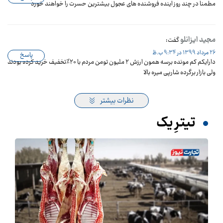
مطمنا در چند روز اینده فروشنده های عجول بیشترین حسرت را خواهند خورد
مجید ایزانلو
گفت:
26 مرداد 1399 در 9:34 ب.ظ
پاسخ
دارایکم کم مونده برسه همون ارزش ۲ ملیون تومن مردم با ۲۰٪تخفیف خرید کرده بودند
ولی بازار برگرده شارپی میره بالا
نظرات بیشتر
تیترِ یک