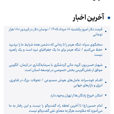
آخرین اخبار
قیمت دلار امروز یکشنبه 18 مرداد 1405 / نوسان دلار در کریدور 180 هزار
تومانی
سخنگوی سپاه: تنگه هرمز را تا زمانی که دشمن همه‌ شرایط ما را بپذیرد
حفظ می‌کنیم / تنگه هرمز برای ما یک جغرافیای نبرد است و یک راهبرد
نیست
شهباز حسن‌پور: گروه مالی گردشگری با سرمایه‌گذاری در کرمان، الگویی
موفق از نقش‌آفرینی بخش خصوصی در توسعه استان است
اقدام خودسرانه عامل‌های هوش مصنوعی / تحولات بزرگ در فناوری،
انرژی و بازارهای جهانی
امکان خروج پادگان‌ها از تهران وجود دارد
امام حسین(ع) تا آخرین لحظه راه گفت‌وگو را نبست و این رفتار به ما
می‌آموزد که مقاومت هرگز به معنای نفی گفت‌وگو نیست