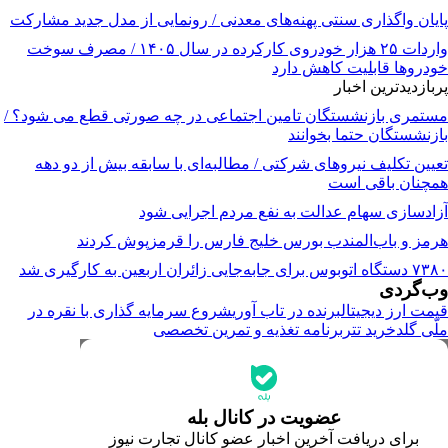
پایان واگذاری‌ سنتی پهنه‌های معدنی / رونمایی از مدل جدید مشارکت
واردات ۲۵ هزار خودروی کارکرده در سال ۱۴۰۵ / مصرف سوخت
خودرو‌ها قابلیت کاهش دارد
پربازدیدترین اخبار
مستمری بازنشستگان تامین اجتماعی در چه صورتی قطع می شود؟ /
بازنشستگان حتما بخوانند
تعیین تکلیف نیروهای شرکتی / مطالبه‌ای با سابقه بیش از دو دهه
همچنان باقی است
آزادسازی سهام عدالت به نفع مردم اجرایی شود
هرمز و باب‌المندب بورس خلیج فارس را قرمزپوش کردند
۷۳۸۰ دستگاه اتوبوس برای جابه‌جایی زائران اربعین به‌ کارگیری شد
وب‌گردی
قیمت ارز دیجیتال
برنده در تاب آوری
شروع سرمایه گذاری با نقره در
ملّی گلد
خرید تتر
برنامه تغذیه و تمرین تخصصی
جدیدترین قیمت‌ها
قیمت طلا
قیمت دلار
قیمت سکه امامی
عضویت در کانال بله
قیمت یورو
برای دریافت آخرین اخبار عضو کانال تجارت نیوز
قیمت درهم امارات