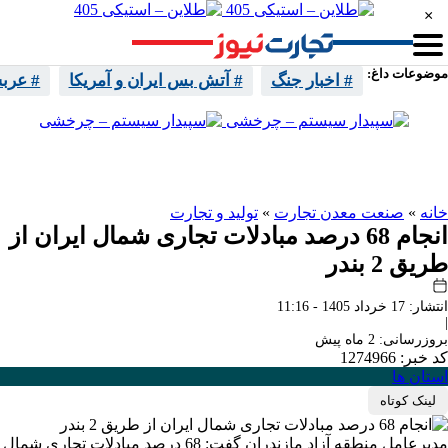
×
موضوعات داغ:
# اخبار جنگ
# آتش بس ایران و آمریکا
# عرب
واتساپ
تلگرام
اینستا
ایکس
خانه
»
صنعت معدن تجارت
»
تولید و تجارت
انجام 68 درصد مبادلات تجاری شمال ایران از
طریق 2 بندر
انتشار: 17 خرداد 1405 - 11:16
|
بروزرسانی: 2 ماه پیش
کد خبر: 1274966
استان ها
لینک کوتاه
مدیرعامل منطقه آزاد مازندران گفت: 68 درصد مبادلات تجاری شمال