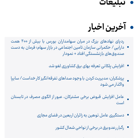
تبلیغات
آخرین اخبار
ردپای نهادهای بزرگ در میان سهامداران بورس با بیش از 400 همت
دارایی/ حکمرانی سازمان تامین اجتماعی در بازار سهام؛ فرمان به دست
صندوق‌های بازنشستگی افتاد + نمودار
افزایش پلکانی تعرفه بهای برق کشاورزی لغو شد
پزشکیان: مدیریت کردن با وجود صداهای تفرقه‌انگیز کار خداست/ سایپا
واگذار می شود
عامل افزایش قبوض برخی مشترکان، عبور از الگوی مصرف در تابستان
است
دستگیری عامل توهین به زائران اربعین در فضای مجازی
رگبار رعدوبرق در برخی از نواحی شمال کشور