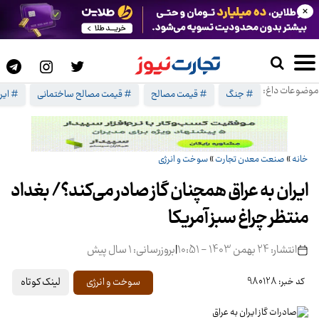
×
موضوعات داغ:
# جنگ
# قیمت مصالح
# قیمت مصالح ساختمانی
# ایرا
خانه
»
صنعت معدن تجارت
»
سوخت و انرژی
ایران به عراق همچنان گاز صادر می‌کند؟/ بغداد
منتظر چراغ سبز آمریکا
انتشار: 24 بهمن 1403 - 10:51
|
بروزرسانی: 1 سال پیش
لینک کوتاه
سوخت و انرژی
کد خبر: 980128