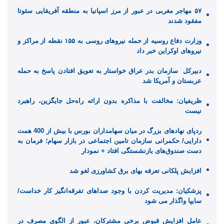
۵۷ مهاجر مغربی در عبور از مرز اسپانیا به منطقه آفریقایی سئوتا
مفقود شدند
وزارت دفاع روسیه از حمله نیروهای روسی به ۱۵۵ نقطه از مراکز و
نیروهای اوکراین خبر داد
دبیرکل سازمان بدر عراق خواستار به تعویق افتادن پاسخ به حمله
عربستان و آمریکا شد
ظریفیان: مخالفت با مذاکره بدون ارائه راه‌حل جایگزین، راهبرد
نیست
ردپای نهادهای بزرگ در میان سهامداران بورس با بیش از 400 همت
دارایی/ حکمرانی سازمان تامین اجتماعی در بازار سهام؛ فرمان به
دست صندوق‌های بازنشستگی افتاد + نمودار
افزایش پلکانی تعرفه بهای برق کشاورزی لغو شد
پزشکیان: مدیریت کردن با وجود صداهای تفرقه‌انگیز کار خداست/
سایپا واگذار می شود
عامل افزایش قبوض برخی مشترکان، عبور از الگوی مصرف در