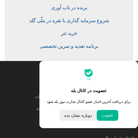
برنده در تاب آوری
شروع سرمایه گذاری با نقره در ملّی گلد
خرید تتر
برنامه تغذیه و تمرین تخصصی
جدیدترین قیمت‌ها
قیمت طلا
قیمت یورو
عضویت در کانال بله
قیمت دلار
قیمت درهم امارات
برای دریافت آخرین اخبار عضو کانال تجارت نیوز بله شود
قیمت سکه امامی
ابزار تبدیل نرخ ارز
عضویت
دوباره نشان نده
خبرهای مهم
لحظه تحویل سال