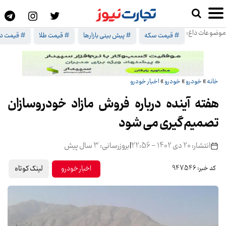
موضوعات داغ:
# قیمت سکه
# پیش بینی بازارها
# قیمت طلا
# قیمت دل
خانه
»
خودرو
»
خودرو
»
اخبار خودرو
هفته آینده درباره فروش مازاد خودروسازان
تصمیم گیری می شود
انتشار: 20 دی 1402 - 22:56
|
بروزرسانی: 3 سال پیش
لینک کوتاه
اخبار خودرو
کد خبر: 947546