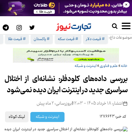
×
موضوعات داغ:
# قیمت دلار
# قیمت سکه
# پاکستان
# قیمت طلا
#
خانه
»
علم و فناوری
»
اینترنت و شبکه
بررسی داده‌های کلودفلر: نشانه‌ای از اختلال
سراسری جدید در اینترنت ایران دیده نمی‌شود
انتشار: 18 خرداد 1405 - 12:03
|
بروزرسانی: 2 ماه پیش
لینک کوتاه
اینترنت و شبکه
کد خبر: 1276643