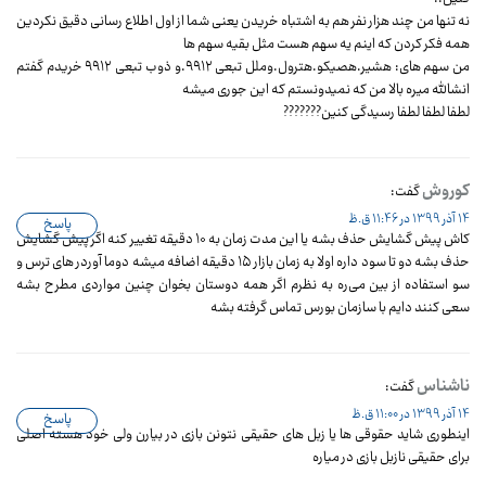
نه تنها من چند هزار نفر هم به اشتباه خریدن یعنی شما از اول اطلاع رسانی دقیق نکردین
همه فکر کردن که اینم یه سهم هست مثل بقیه سهم ها
من سهم های: هشیر.هصیکو.هترول.وملل تبعی ۹۹۱۲.و ذوب تبعی ۹۹۱۲ خریدم گفتم
انشالله میره بالا من که نمیدونستم که این جوری میشه
لطفا لطفا لطفا رسیدگی کنین???????
کوروش
گفت:
14 آذر 1399 در 11:46 ق.ظ
پاسخ
کاش پیش گشایش حذف بشه یا این مدت زمان به ۱۰ دقیقه تغییر کنه اگر پیش گشایش
حذف بشه دو تا سود داره اولا به زمان بازار ۱۵ دقیقه اضافه میشه دوما آوردر های ترس و
سو استفاده از بین می‌ره به نظرم اگر همه دوستان بخوان چنین مواردی مطرح بشه
سعی کنند دایم با سازمان بورس تماس گرفته بشه
ناشناس
گفت:
14 آذر 1399 در 11:00 ق.ظ
پاسخ
اینطوری شاید حقوقی ها یا زبل های حقیقی نتونن بازی در بیارن ولی خود هسته اصلی
برای حقیقی نازبل بازی در میاره