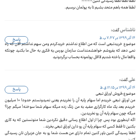
لطفا لطفا لطفا رسیدگی کنین???????
لطفا همه باهم متحد بشیم تا به پولمان برسیم.
ناشناس
گفت:
14 آذر 1399 در 7:47 ب.ظ
پاسخ
موضوع خریدتبعی است که من اطلاع نداشتم خربدکردم ومن سهم نداشتم الان که راه
نمی دهد که بفروشم خواهشمنداست سازمان بورس یه فکری به حال ما بکنید چونکه
واقعا مال باخته شدیم لااقل پولمونه بحساب برگردونید
علی
گفت:
14 آذر 1399 در 12:15 ق.ظ
پاسخ
موضوع:فروش اوراق تبعی
من اوراق تبعی خریدم اما سهام پایه آن را نخریدم یعنی نمیدونستم حدودا ۱۰ میلیون
خریدم بعد یک ماه کارگزاری مفید به من زنگ زده میگه سهام شما سوخته! میگم چرا؟
میگه چون سهام پایه آن رو نخریدین.
اگه اینطوری بود پس چرا از اول اطلاع رسانی دقیق نکردین شما متونستین که یه کاری
بکنین تا فقط کسی که سهام پایه آن رو دارن اوراق تبعی بخرند .
لطفا رسیدگی کنین باور کنین تمام دارای من هست شما رو به جان عزیزان تان رسیدگی
کنین..