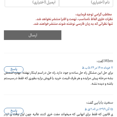
مخاطب گرامی توجه فرمایید:
نظرات حاوی الفاظ نامناسب، تهمت و افترا منتشر نخواهد شد.
تنها نظراتی که به زبان فارسی نوشته شوند منتشر خواهند شد.
Mbm
گفت:
7 خرداد 1400 در 5:24 ب.ظ
پاسخ
برای حل این مشکل راه حل ساده و جود دارد.راه حل در اسم اینکار نهفته .بهتره اسمش
بشه مرحله پیش مزایده و هر طرف قیمت خرید یا فروش بزاره بطوری که فقط در سیستم
باشه و دیده نشه.
سعید بابایی
گفت:
15 آذر 1399 در 2:06 ق.ظ
پاسخ
ی قانون که فقط برای انهایی که میخواند مفت خری کنند عالیه چون اول وقت ی اردر