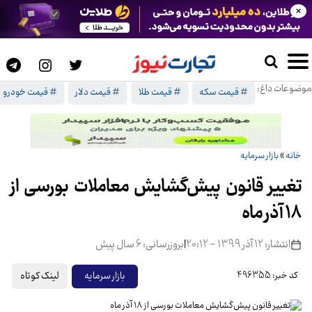
×
موضوعات داغ:
# قیمت سکه
# قیمت طلا
# قیمت دلار
# قیمت خودرو
خانه
»
بازار سرمایه
تغییر قانون پیش‌گشایش معاملات بورسی از
۱۸ آذر ماه
انتشار: 12 آذر 1399 - 20:12
|
بروزرسانی: 6 سال پیش
لینک کوتاه
بازار سرمایه
کد خبر: 496355