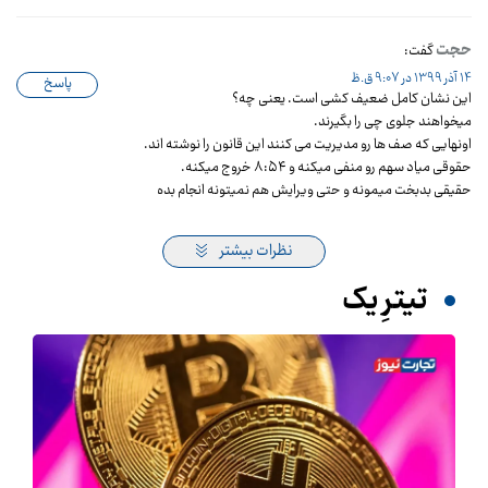
حجت
گفت:
14 آذر 1399 در 9:07 ق.ظ
پاسخ
این نشان کامل ضعیف کشی است. یعنی چه؟
میخواهند جلوی چی را بگیرند.
اونهایی که صف ها رو مدیریت می کنند این قانون را نوشته اند.
حقوقی میاد سهم رو منفی میکنه و ۸:۵۴ خروج میکنه.
حقیقی بدبخت میمونه و حتی ویرایش هم نمیتونه انجام بده
نظرات بیشتر
تیترِ یک