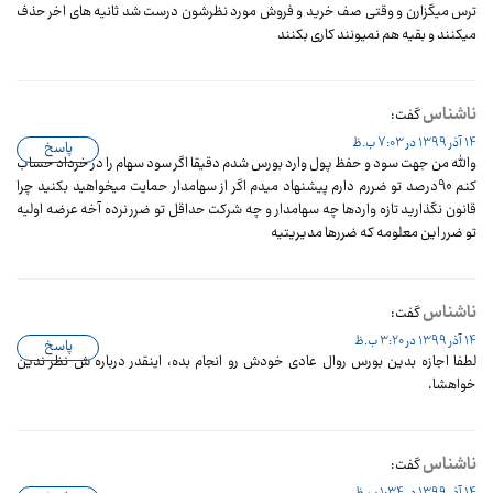
ترس میگزارن و وقتی صف خرید و فروش مورد نظرشون درست شد ثانیه های اخر حذف
میکنند و بقیه هم نمیونند کاری بکنند
ناشناس
گفت:
14 آذر 1399 در 7:03 ب.ظ
پاسخ
والله من جهت سود و حفظ پول وارد بورس شدم دقیقا اگر سود سهام را در خرداد حساب
کنم 90درصد تو ضررم دارم پیشنهاد میدم اگر از سهامدار حمایت میخواهید بکنید چرا
قانون نگذارید تازه واردها چه سهامدار و چه شرکت حداقل تو ضرر نرده آخه عرضه اولیه
تو ضرر این معلومه که ضررها مدیریتیه
ناشناس
گفت:
14 آذر 1399 در 3:20 ب.ظ
پاسخ
لطفا اجازه بدین بورس روال عادی خودش رو انجام بده، اینقدر درباره ش نظر ندین
خواهشا.
ناشناس
گفت:
14 آذر 1399 در 1:34 ب.ظ