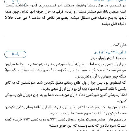
پاسخ
این تصمیم زود عوض میشه و لغوش میکنند. این تصمیم برای اقایون خوشایند نیست.
البته هیجان بازار هم بیشتر میشه. و زیادم فرقی به حال حرفه ایها نداره. چون همه
تایمها به پنج دقیقه قبل منتقل میشه. یعنی هر اتفاقی که ساعت ۹ می افتاد حالا ۵
دقیقه قبل میفته
علی
گفت:
14 آذر 1399 در 12:16 ق.ظ
پاسخ
موضوع:فروش اوراق تبعی
من اوراق تبعی خریدم اما سهام پایه آن را نخریدم یعنی نمیدونستم حدودا ۱۰ میلیون
خریدم بعد یک ماه کارگزاری مفید به من زنگ زده میگه سهام شما سوخته! میگم چرا؟
میگه چون سهام پایه آن رو نخریدین.
اگه اینطوری بود پس چرا از اول اطلاع رسانی دقیق نکردین شما متونستین که یه کاری
بکنین تا فقط کسی که سهام پایه آن رو دارن اوراق تبعی بخرند .
لطفا رسیدگی کنین باور کنین تمام دارای من هست شما رو به جان عزیزان تان رسیدگی
کنین..
نه تنها من چند هزار نفر هم به اشتباه خریدن یعنی شما از اول اطلاع رسانی دقیق نکردین
همه فکر کردن که اینم یه سهم هست مثل بقیه سهم ها
من سهم های: هشیر.هصیکو.هترول.وملل تبعی ۹۹۱۲.و ذوب تبعی ۹۹۱۲ خریدم گفتم
انشالله میره بالا من که نمیدونستم که این جوری میشه