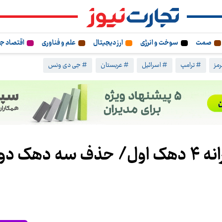
صمت
سوخت و انرژی
ارز دیجیتال
علم و فناوری
اقتصاد ج
مز
# ترامپ
# اسرائیل
# عربستان
# جی دی ونس
تلاش دولت برای افزایش یارانه 4 دهک اول/ حذف سه د