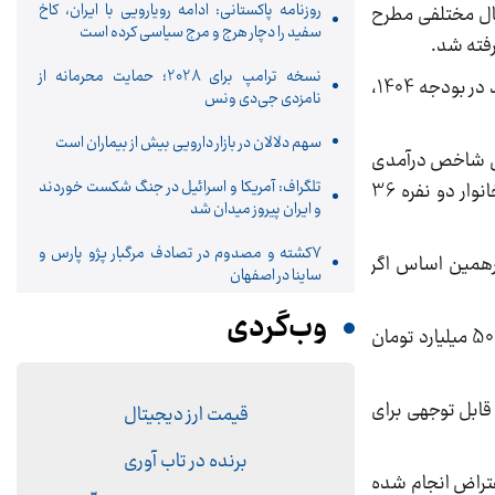
روزنامه پاکستانی: ادامه رویارویی با ایران، کاخ
ال مختلفی مطرح
سفید را دچار هرج و مرج سیاسی کرده است
نسخه ترامپ برای 2028؛ حمایت محرمانه از
در سال 1403 دولت سیزدهم دستورالعملی در 6 بند برای اجرایی کردن این بند از بودجه ابلاغ کرد. در ادامه و با تکرار این بند در بودجه 1404،
نامزدی جی‌دی ونس
سهم دلالان در بازار دارویی بیش از بیماران است
اس شاخص درآمدی
تلگراف: آمریکا و اسرائیل در جنگ شکست خوردند
به صورت پلکانی در نظر گرفته شده است به طوری که برای خانوار تک نفره شاخص درآمدی ماهانه 30 میلیون تومان، خانوار دو نفره 36
و ایران پیروز میدان شد
۷کشته و مصدوم در تصادف مرگبار پژو پارس و
رهمین اساس اگر
ساینا در اصفهان
وب‌گردی
شاخص دیگر حوزه دارایی‌ها نیز مربوط به املاک است. برهمین اساس نیز اگر ارزش دارایی‌های ملکی یک خانوار به بیش از 50 میلیارد تومان
 قابل توجهی برای
قیمت ارز دیجیتال
برنده در تاب آوری
 آنها با عتراض انجام شده