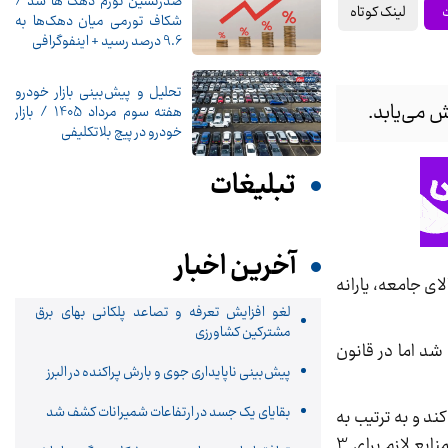
صدرنشین تورم دهک ها شد /
لینک کوتاه
شکاف تورمی میان دهک‌ها به
9.6 درصد رسید + اینفوگرافی
تحلیل و پیش‌بینی بازار خودرو
هفته سوم مرداد 1405 / بازار
خودرو در پیچ بلاتکلیفی
تبلیغات
آخرین اخبار
ی جامعه، یارانه
لغو افزایش تعرفه و تصاعد پلکانی بهای برق
مشترکین کشاورزی
شد اما در قانون
پیش‌بینی ناپایداری جوی و بارش پراکنده در البرز
بقایای یک جسد در ارتفاعات شمیرانات کشف شد
ی بیشتر از 3 فرزند در دهک اول شروع کند و به ترتیب به
صورت پلکانی تا دهک 4 ادامه دهد. این اقدام به این دلیل پلکانی انجام می‌شود که سازمان هدفمندسازی یارانه‌ها هنوز منابع لازم برای 3