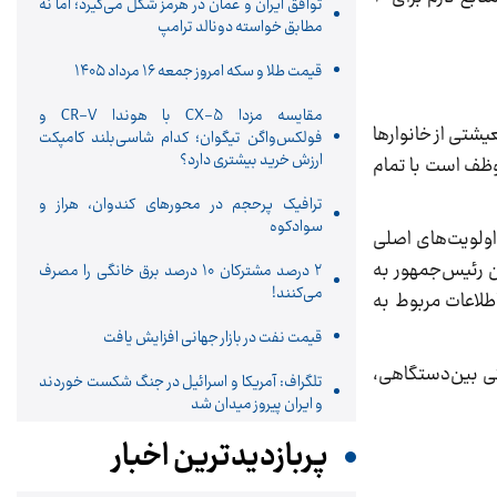
توافق ایران و عمان در هرمز شکل می‌گیرد؛ اما نه
مطابق خواسته دونالد ترامپ
قیمت طلا و سکه امروز جمعه ۱۶ مرداد ۱۴۰۵
مقایسه مزدا CX-5 با هوندا CR-V و
شتی از خانوارها
فولکس‌واگن تیگوان؛ کدام شاسی‌بلند کامپکت
ارزش خرید بیشتری دارد؟
وظف است با تمام
ترافیک پرحجم در محورهای کندوان، هراز و
سوادکوه
 اولویت‌های اصلی
ن رئیس‌جمهور به
۲ درصد مشترکان ۱۰ درصد برق خانگی را مصرف
می‌کنند!
اطلاعات مربوط به
قیمت نفت در بازار جهانی افزایش یافت
گی بین‌دستگاهی،
تلگراف: آمریکا و اسرائیل در جنگ شکست خوردند
و ایران پیروز میدان شد
پربازدیدترین اخبار