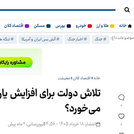
خانه
طلا و ارز
خودرو
بورس
مسکن
اقتصاد کلان
موضوعات داغ:
# جنگ
# اخبار جنگ
# آتش بس ایران و آمریکا
# تنگه هر
خانه
»
اقتصاد کلان
»
معیشت
می‌خورد؟
0
انتشار: 18 خرداد 1405 - 14:56
|
بروزرسانی: 2 ماه پیش
0