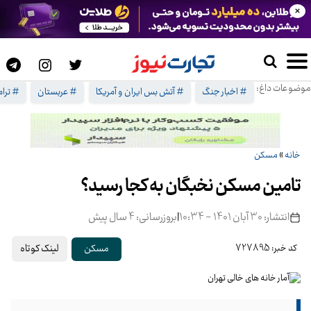
×
موضوعات داغ:
# اخبار جنگ
# آتش بس ایران و آمریکا
# عربستان
# ترا
خانه
»
مسکن
تامین مسکن نخبگان به کجا رسید؟
انتشار: 30 آبان 1401 - 10:34
|
بروزرسانی: 4 سال پیش
لینک کوتاه
مسکن
کد خبر: 727895