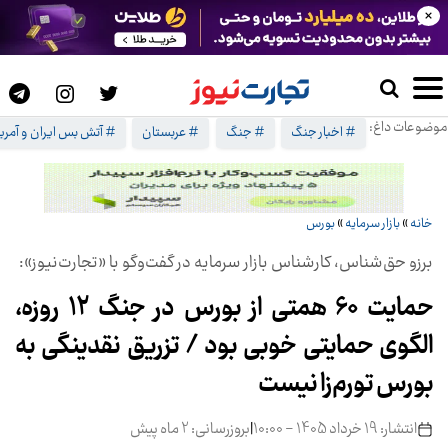
×
موضوعات داغ:
# اخبار جنگ
# جنگ
# عربستان
# آتش بس ایران و آمریک
خانه
»
بازار سرمایه
»
بورس
برزو حق‌شناس، کارشناس بازار سرمایه در گفت‌وگو با «تجارت‌نیوز»:
حمایت 60 همتی از بورس در جنگ 12 روزه،
الگوی حمایتی خوبی بود / تزریق نقدینگی به
بورس تورم‌زا نیست
انتشار: 19 خرداد 1405 - 10:00
|
بروزرسانی: 2 ماه پیش