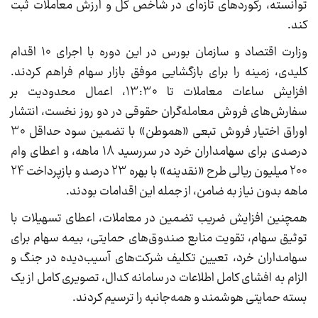
توانسته، رکوردهای تازه‌ای در شاخص کل و ارزش معاملات ثبت
کند.
وزارت اقتصاد و سازمان بورس در این دوره با اجرای 10 اقدام
کلیدی، زمینه را برای بازگشایی موفق بازار سهام فراهم کردند.
افزایش ساعات معاملات تا 13:30، اعمال محدودیت بر
سفارش‌های فروش معامله‌گران حقوقی در دو روز نخست، انتشار
اوراق اختیار فروش تبعی «هموطن» با تضمین سود حداقل 30
درصدی برای سهامداران خرد در سررسید 18 ماهه، و اعطای وام
200 میلیون ریالی طرح «نقدینه» با بهره 23 درصد و بازپرداخت 24
ماهه بدون نیاز به ضامن، از جمله این اقدامات بودند.
همچنین افزایش ضریب تضمین در معاملات، اعطای تسهیلات با
توثیق سهام، تقویت منابع صندوق‌های حمایتی، بیمه سهام برای
سهامداران خرد، تعیین تکلیف شرکت‌های آسیب‌دیده در جنگ و
الزام به افشای کامل اطلاعات در سامانه کدال، تصویری کامل از یک
بسته حمایتی هوشمند و همه‌جانبه را ترسیم کردند.