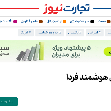
صمت
سوخت و انرژی
ارز دیجیتال
علم و فناوری
اقتصاد ج
مپ
# اسرائیل
# پاکستان
# آب و هواشناسی
# آمریکا
 هوشمند فردا
بانک و بیم