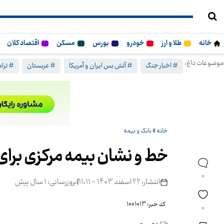
خانه
طلا و ارز
خودرو
بورس
مسکن
اقتصاد کلان
موضوعات داغ:
# اخبار جنگ
# آتش بس ایران و آمریکا
# عربستان
# ترا
خانه
»
بانک و بیمه
خط و نشان بیمه مرکزی برای
0
انتشار: 22 اسفند 1403 - 11:11
|
بروزرسانی: 1 سال پیش
کد خبر: 1001013
0