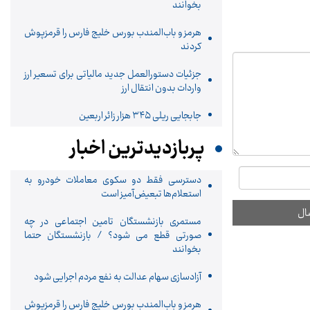
بخوانند
هرمز و باب‌المندب بورس خلیج فارس را قرمزپوش
کردند
جزئیات دستورالعمل جدید مالیاتی برای تسعیر ارز
واردات بدون انتقال ارز
جابجایی ریلی ۳۴۵ هزار زائر اربعین
پربازدیدترین اخبار
دسترسی فقط دو سکوی معاملات خودرو به
استعلام‌ها تبعیض‌آمیز است
مستمری بازنشستگان تامین اجتماعی در چه
صورتی قطع می شود؟ / بازنشستگان حتما
بخوانند
آزادسازی سهام عدالت به نفع مردم اجرایی شود
هرمز و باب‌المندب بورس خلیج فارس را قرمزپوش