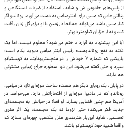
فوتبال را به چالش بکشد، مسی است. بازی کنار او، یعنی بهره‌بردن
از پاس‌های جادویی‌اش و شاید، استفاده از ضربات ایستگاهی و
پنالتی‌هایی که مسی برای اینترمیامی به دست می‌آورد. رونالدو اگر
کنار مسی باشد می‌تواند همانجا در زمین با او برای گل زدن رقابت
کند و نه از هزاران کیلومتر دورتر.
آیا این پیشنهاد به قرارداد ختم می‌شود؟ معلوم نیست. اما یک
نکته به نفع رونالدوست: رئیس اینتر میامی دیوید بکام است؛
بازیکنی که شماره 7 خودش را در منچستریونایتد به کریستیانو
سپرد و حتی گفته می‌شود این دو اسطوره جراح زیبایی مشترکی
هم دارند!
در پایان، یک رویای دیگر هم هست: ساخت موزه‌ای تازه در میامی.
رونالدو که در مادیرا موزه‌ای از افتخاراتش دارد، می‌خواهد در
آمریکا هم چنین فضایی بسازد. او فعلا در خیالش به مجسمه‌ای
جدید فکر می‌کند؛ حتی لزوما نه یک مجسمه، یک اثر هنری
تجسمی. شاید این‌بار هنرمندی مثل بنکسی، چهره‌ای بسازد که
واقعا شبیه خود کریستیانو باشد.