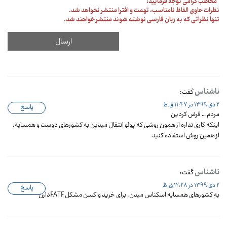
مخاطب گرامی توجه فرمایید:
نظرات حاوی الفاظ نامناسب، تهمت و افترا منتشر نخواهد شد.
تنها نظراتی که به زبان فارسی نوشته شوند منتشر خواهند شد.
ناشناس
گفت:
2 دی 1399 در 11:47 ق.ظ
پاسخ
مردم … فرض کردین
اینکه کاری نداره از همون روشی که پولو انتقال میدین به کشورهای دوست و همسایه.
از همین روش استفاده کنید
ناشناس
گفت:
2 دی 1399 در 12:28 ق.ظ
پاسخ
به کشورهای همسایه اسکناس میدن. برای خرید واکسن مشکل FATFدارن