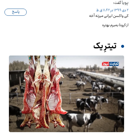
پویا
گفت:
2 دی 1399 در 11:42 ق.ظ
پاسخ
کی واکسن ایرانی میزنه آخه
از کرونا بمیرم بهتره
تیترِ یک