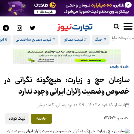
×
موضوعات داغ:
# جنگ
# قیمت مصالح
# قیمت مصالح ساختمانی
# ایرا
خانه
»
جامعه
سازمان حج و زیارت: هیچ‌گونه نگرانی در
خصوص وضعیت زائران ایرانی وجود ندارد
انتشار: 18 خرداد 1405 - 00:59
|
بروزرسانی: 2 ماه پیش
لینک کوتاه
جامعه
کد خبر: 1276121