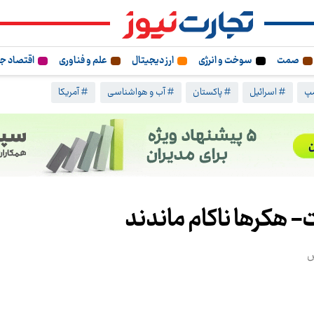
صمت
سوخت و انرژی
ارز دیجیتال
علم و فناوری
اقتصاد ج
مپ
# اسرائیل
# پاکستان
# آب و هواشناسی
# آمریکا
 هکرها ناکام ماندند