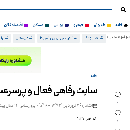
خانه
طلا و ارز
خودرو
بورس
مسکن
اقتصاد کلان
موضوعات داغ:
# اخبار جنگ
# آتش بس ایران و آمریکا
# عربستان
# ترا
خانه
سایت رفاهی فعال و پرسرعت-
0
انتشار: 26 فروردین 1393 - 09:48
|
بروزرسانی: 12 سال پیش
کد خبر: 1137
0