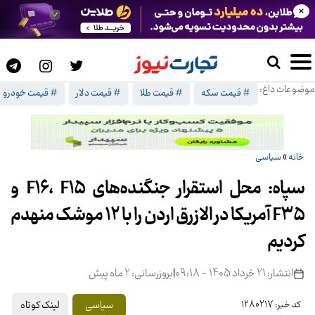
×
موضوعات داغ:
# قیمت سکه
# قیمت طلا
# قیمت دلار
# قیمت خودرو
خانه
»
سیاسی
سپاه: محل استقرار جنگنده‌های F۱۶، F۱۵ و
F۳۵ آمریکا در الازرق اردن را با ۱۲ موشک منهدم
کردیم
انتشار: 21 خرداد 1405 - 09:18
|
بروزرسانی: 2 ماه پیش
لینک کوتاه
سیاسی
کد خبر: 1280217