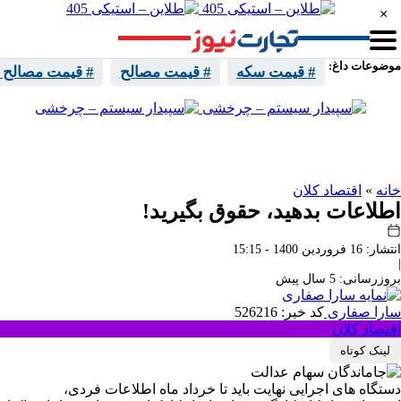
×
موضوعات داغ:
# قیمت سکه
# قیمت مصالح
# قیمت مصالح 
واتساپ
تلگرام
اینستا
ایکس
خانه
»
اقتصاد کلان
اطلاعات بدهید، حقوق بگیرید!
انتشار: 16 فروردین 1400 - 15:15
|
بروزرسانی: 5 سال پیش
سارا صفاری
کد خبر: 526216
اقتصاد کلان
لینک کوتاه
دستگاه های اجرایی نهایت باید تا خرداد ماه اطلاعات فردی،