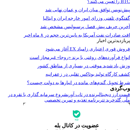
BTC را تعیین می‌کنند؟
پیش‌نویس توافق میان ایران و عمان نهایی شد
گفتگوی تلفنی وزرای امور خارجه ایران و ایتالیا
آخرین حریف پیش فصل پرسپولیس مشخص شد
افت صادرات نفت آمریکا به پایین‌ترین حجم در ۸ ماه اخیر
پربازدیدترین اخبار
فروش فوری اعتباری زامیاد EX آغاز می‌شود
انواع فرآورده‌های روغنی با برند «روجا» غیرمجاز است
وزش باد شدید موقتی در بسیاری از مناطق کشور
کشف کارگاه تولید بوتاکس تقلبی در زعفرانیه
شرط تحویل گندم‌های مانده در انبار‌ها به دولت چیست؟
وب‌گردی
قیمت ارز دیجیتال
برنده در تاب آوری
شروع سرمایه گذاری با نقره در
ملّی گلد
خرید تتر
برنامه تغذیه و تمرین تخصصی
جدیدترین قیمت‌ها
قیمت طلا
قیمت دلار
قیمت سکه امامی
عضویت در کانال بله
قیمت یورو