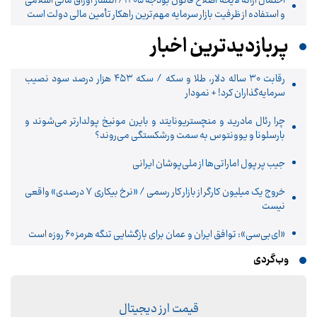
احتمال ارائه لایحه اصلاح قانون بودجه ۱۴۰۵/ انتشار اوراق مالی اسلامی
و استفاده از ظرفیت بازار سرمایه مهم‌ترین راهکار تأمین مالی دولت است
پربازدیدترین اخبار
رقابت ۳۰ ساله دلار، طلا و سکه / سکه ۴۵۳ هزار درصد سود نصیب
سرمایه‌گذاران کرد! + نمودار
چرا رئال مادرید و منچستریونایتد و بایرن مونیخ پولدارتر می‌شوند و
بارسلونا و یوونتوس به سمت ورشکستگی می‌روند؟
جیب پر پول اماراتی‌ها از ملی‌پوشان ایرانی
خروج یک میلیون کارگر از بازار کار رسمی / «نرخ بیکاری ۷ درصدی» واقعی
نیست
«ای‌بی‌سی»: توافق ایران و عمان برای بازگشایی تنگه هرمز ۶۰ روزه است
وب‌گردی
قیمت ارز دیجیتال