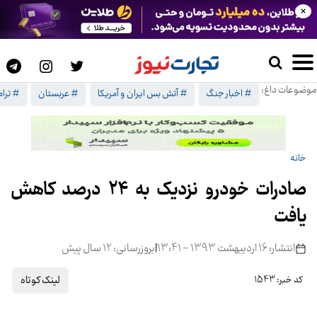
×
موضوعات داغ:
# اخبار جنگ
# آتش بس ایران و آمریکا
# عربستان
# ترا
خانه
صادرات خودرو نزدیک به 24 درصد کاهش
یافت
انتشار: 16 اردیبهشت 1393 - 13:41
|
بروزرسانی: 12 سال پیش
لینک کوتاه
کد خبر: 1543