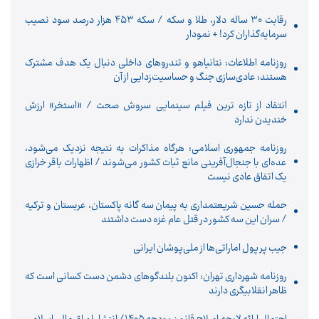
رقابت ۳۰ ساله دلار، طلا و سکه / سکه ۴۵۳ هزار درصد سود نصیب
سرمایه‌گذاران کرد! + نمودار
روزنامه اطلاعات: نتانیاهو و تندروهای داخلی دنبال یک هدف مشترک
هستند: عادی‌سازی جنگ و حساسیت‌زدایی از آن
انتقاد از تازه ترین فیلم سینمایی سروش صحت / «استخر» ارزش
خندیدن ندارد
روزنامه جمهوری اسلامی: هرگاه مذاکرات به نتیجه نزدیک می‌شود،
عده‌ای با جنجال‌آفرینی مانع ثبات کشور می‌شوند / اظهارات باقر خرازی
یک اتفاق عادی نیست
حمله حسین شریعتمداری به پیمان سه گانه پاکستان، عربستان و ترکیه
/ سران این سه کشور در قتل عام غزه دست داشتند
جیب پر پول اماراتی‌ها از ملی‌پوشان ایرانی
روزنامه شهرداری تهران: اکنون بلندگوهای دشمن دست کسانی است که
ظاهر انقلابیگری دارند