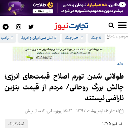
×
موضوعات داغ:
# جنگ
# اخبار جنگ
# آتش بس ایران و آمریکا
# ترامپ
خانه
طولانی شدن تورم اصلاح قیمت‌های انرژی؛
چالش بزرگ روحانی/ مردم از قیمت بنزین
ناراضی نیستند
انتشار: 06 اردیبهشت 1393 - 15:21
|
بروزرسانی: 12 سال پیش
لینک کوتاه
کد خبر: 1375