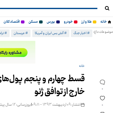
خانه
طلا و ارز
خودرو
بورس
مسکن
اقتصاد کلان
موضوعات داغ:
# اخبار جنگ
# آتش بس ایران و آمریکا
# عربستان
# ترا
خانه
خارج از توافق ژنو
0
انتشار: 09 اردیبهشت 1393 - 09:11
|
بروزرسانی: 12 سال پیش
0