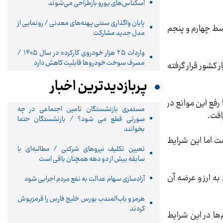
اسکناس‌های یورو بازطراحی می‌شوند
پایان واگذاری‌ سنتی پهنه‌های معدنی / رونمایی از
سط چهارم و پنجم
مدل جدید مشارکت
واردات ۲۵ هزار خودروی کارکرده در سال ۱۴۰۵ /
مصرف سوخت خودرو‌ها قابلیت کاهش دارد
 اختیار کشور قرار گرفته
پربازدیدترین اخبار
رفع این موانع در
مستمری بازنشستگان تامین اجتماعی در چه
صورتی قطع می شود؟ / بازنشستگان حتما
بخوانند
شت اما این شرایط
تعیین تکلیف نیروهای شرکتی / مطالبه‌ای با
سابقه بیش از دو دهه همچنان باقی است
به ارز و عرضه آن
آزادسازی سهام عدالت به نفع مردم اجرایی شود
هرمز و باب‌المندب بورس خلیج فارس را قرمزپوش
کردند
‌ها در این شرایط