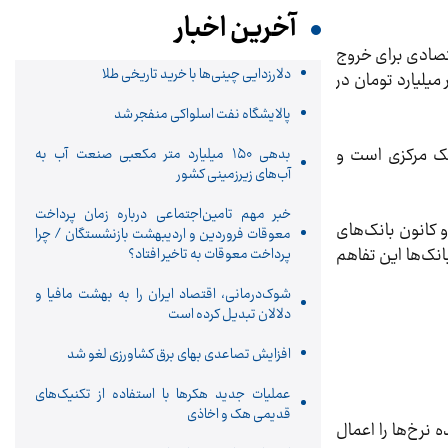
آخرین اخبار
قتصادی برای خروج
دلارزدایی چینی‌ها با خرید تاریخی طلا
ذشته در دستور کار قرار دارد که نمونه آن افزایش مانده تسهیلات اعطایی بانک‌ها به 235 هزار میلیارد تومان در
پالایشگاه نفت اسلواکی منفجر شد
انک مرکزی است و
بدهی ۱۵۰ میلیارد متر مکعبی صنعت آب به
آب‌های زیرزمینی کشور
خبر مهم تامین‌اجتماعی درباره زمان پرداخت
و کانون بانک‌های
معوقات فروردین و اردیبهشت بازنشستگان / چرا
نک‌ها این تفاهم
پرداخت معوقات به تاخیر افتاد؟
شوک‌درمانی، اقتصاد ایران را به بهشت مافیا و
دلالان تبدیل کرده است
افزایش تصاعدی بهای برق کشاورزی لغو شد
عملیات جدید هکرها با استفاده از تکنیک‌های
قدیمی هک و اخاذی
نرخ‌ها را اعمال