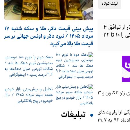
لینک کوتاه
قائم مقام بانک مرکزی از واریز قسط چهارم و پنجم پول‌های بلوکه شده ایران،آزاد‌سازی ۲،۵ میلیارد دلار از توافق ۴
پیش ‌بینی قیمت دلار، طلا و سکه شنبه ۱۷
میلیارد دلاری ژنو تا کنون و ۳ میلیارد از دیگر منابع بلوکه شده خبر داد و نرخ سود جدید سپرده‌های بانکی را ۱۰ تا ۲۲
مرداد ۱۴۰۵ / نبرد دلار و اونس جهانی بر سر
قیمت طلا بالا می‌گیرد
دهک دوم با تورم 100 درصدی،
صدرنشین تورم دهک ها شد /
شکاف تورمی میان دهک‌ها به
9.6 درصد رسید + اینفوگرافی
تحلیل و پیش‌بینی بازار خودرو
قائم مقام بانک مرکزی از واریز قسط چهارم و پنجم پول‌های بلوکه شده ایران،آزاد‌سازی ۲،۵ میلیارد دلار از توافق ۴ میلیارد دلاری ژنو تا کنون و ۳
هفته سوم مرداد 1405 / بازار
خودرو در پیچ بلاتکلیفی
ی از اولویت‌های
تبلیغات
اصلی بانک مرکزی کنترل نرخ تورم است و همین دلیل موجب کاهش نرخ تورم(تورم نقطه به نقطه) از 45.1 درصد در خردادماه 92 به 19.7