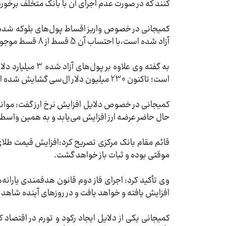
کنند که در صورت عدم اجرای آن با بانک متخلف برخو
کمیجانی در خصوص واریز اقساط پول‌های بلوکه شده 
آزاد شده است،با احتساب آن 5 قسط از 8 قسط موجود آزاد شده که بالغ بر 2 میلیارد و 550 میلیون دلار است.
به گفته وی علاو
است؛ تاکنون 230 میلیون دلار ال‌سی گشایش شده است.
کمیجانی در خصوص دلایل افزایش نرخ ارز گفت: موانعی ب
حال حاضر عرضه ارز افزایش می‌یابد و به همین واسطه تأمین ارز مو
قائم مقام بانک مرکزی تصریح کرد:‌افزایش قیمت طلای ج
موقتی بوده و ثبات باز خواهد گشت.
وی تأکید کرد: اجرای فاز دوم قانون هدفمندی یارانه
افزایش یافته و خواهد یافت و در روزهای آینده شاهد ثب
کمیجانی یکی از دلایل ایجاد رکود و تورم در اقتصاد 