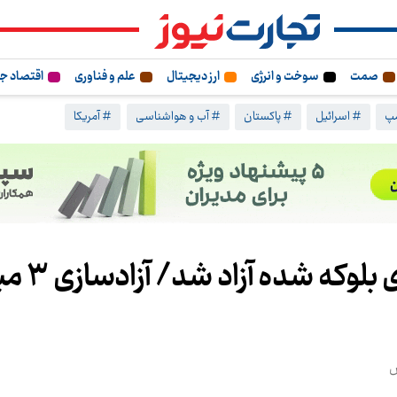
صمت
سوخت و انرژی
ارز دیجیتال
علم و فناوری
اقتصاد ج
مپ
# اسرائیل
# پاکستان
# آب و هواشناسی
# آمریکا
قسط چهارم و پنج