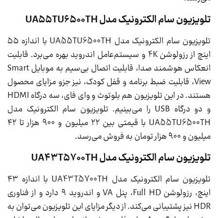
تلویزیون سام الکترونیک مدل UA55TU6500TH
تلویزیون سام الکترونیک مدل UA55TU6500TH با اندازه ۵۵
اینچ از رزولوشن 4K و سیستم‌عامل اندروید بهره می‌برد. قابلیت
انعکاس هوشمند صدا، قابلیت اتصال بی‌سیم به موبایل Smart
View، قابلیت ضبط برنامه و قفل کودک، نیز جزو مزایای محصول
هستند. در این تلویزیون هم بلوتوث و وای فای، سه درگاه HDMI
و دو درگاه USB را می‌بینیم. تلویزیون سام الکترونیک مدل
UA55TU6500TH با قیمتی بین ۲۲ میلیون و ۹۰۰ هزار تا ۴۲
میلیون و ۹۰۰ هزار تومان به فروش می‌رسد.
تلویزیون سام الکترونیک مدل UA43T5700TH
تلویزیون سام الکترونیک مدل UA43T5700TH با اندازه ۴۳
اینچ، رزولوشن Full HD، پنل VA و اندروید ۹ دارد و از فناوری
HDR نیز پشتیبانی می‌کند. از دیگر مزایای این تلویزیون می‌توان به