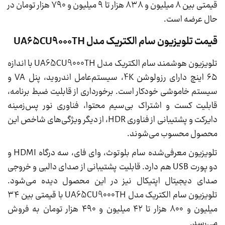
قیمتی بین ۸ میلیون و ۸۳۸ هزار تا ۹ میلیون و ۷۹۰ هزار تومان در
حال عرضه است.
قیمت تلویزیون سام الکتریک مدل UA65CU9000TH
تلویزیون هوشمند سام الکتریک مدل UA65CU9000TH با اندازه
۶۵ اینچ دارای رزولوشن 4K، سیستم‌عامل اندروید، پنل VA و
سیستم خاموشی خودکار است. برخورداری از قابلیت ضبط برنامه،
قابلیت کست و اشتراک بی‌سیم محتوا، فناوری نور پس‌زمینه
دایرکت و پشتیبانی از فناوری HDR، از دیگر ویژگی‌های شاخص این
محصول محسوب می‌شوند.
تلویزیون معرفی‌شده سام بلوتوث، وای فای، سه درگاه HDMI و
دو پورت USB هم دارد. قابلیت پشتیبانی از صدای دالبی و خروجی
صدای دیجیتال اپتیکال نیز در این محصول دیده می‌شود.
تلویزیون سام الکتریک مدل UA65CU9000TH با قیمتی بین ۳۴
میلیون و ۸۰۰ هزار تا ۴۲ میلیون و ۴۹۰ هزار تومان به فروش
می‌رسد.