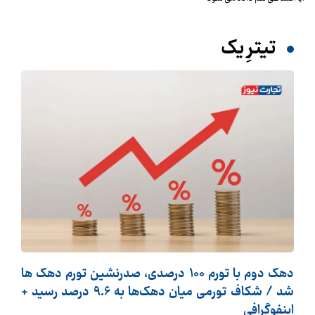
تیترِ یک
دهک دوم با تورم 100 درصدی، صدرنشین تورم دهک ها
شد / شکاف تورمی میان دهک‌ها به 9.6 درصد رسید +
اینفوگرافی