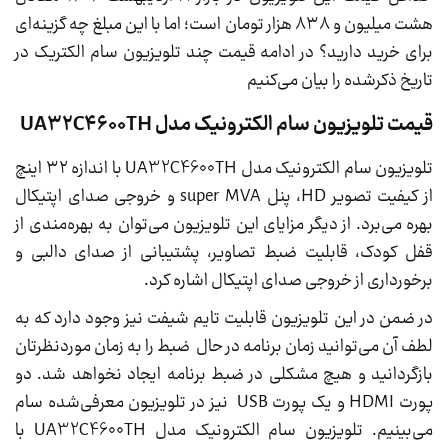
هشت میلیون و ۸۳۸ هزار تومان است؛ اما با این مبلغ چه گزینه‌ای
برای خرید دارید؟ در ادامه قیمت چند تلویزیون سام الکتریک در
تاریخ ذکرشده را بیان می‌کنیم
قیمت تلویزیون سام الکترونیک مدل UA32C4600TH
تلویزیون سام الکترونیک مدل UA32C4600TH با اندازه ۳۲ اینچ
از کیفیت تصویر HD، پنل super MVA و خروجی صدای اپتیکال
بهره می‌برد. از دیگر مزایای این تلویزیون می‌توان به بهره‌مندی از
قفل کودک، قابلیت ضبط تصاویر، پشتیبانی از صدای دالبی و
برخورداری از خروجی صدای اپتیکال اشاره کرد.
در ضمن در این تلویزیون قابلیت تایم شیفت نیز وجود دارد که به
لطف آن می‌توانید زمان برنامه در حال ضبط را به زمان موردنظرتان
بازگردانید و هیچ مشکلی در ضبط برنامه ایجاد نخواهد شد. دو
پورت HDMI و یک پورت USB نیز در تلویزیون معرفی‌شده سام
می‌بینیم. تلویزیون سام الکترونیک مدل UA32C4600TH با