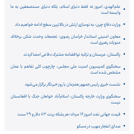
علم‌الهدی: امروز نه فقط دنیای اسلام، بلکه دنیای مستضعفین به ما
وابسته است
وزارت دفاع چین: به نوسازی ارتش در بالاترین سطح ادامه خواهیم داد
معاون امنیتی استاندار خراسان رضوی: تجمعات وحدت شکن برخلاف
منویات رهبری است
پاکستان، عربستان و ترکیه توافقنامه مشترک دفاعی امضا کردند
سخنگوی کمیسیون امنیت ملی مجلس: چارچوب کلی تفاهم با عمان
مشخص شده است
نشست خبری رئیس‌جمهور همزمان با روز خبرنگار برگزار می‌شود
سخنگوی وزارت خارجه پاکستان: اسلام‌آباد خواهان جنگ با افغانستان
نیست
قیمت جهانی نفت امروز ۱۶ مرداد؛ هر بشکه برنت ۸۳ دلار و ۲۹ سنت
صدای انفجار مهیب در مسکو