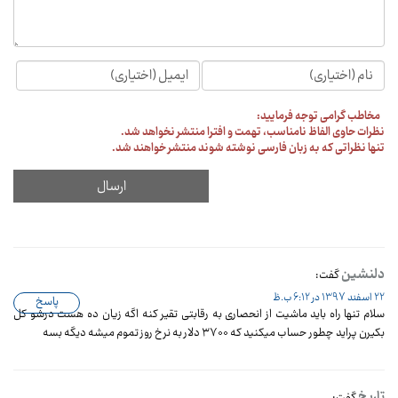
مخاطب گرامی توجه فرمایید:
نظرات حاوی الفاظ نامناسب، تهمت و افترا منتشر نخواهد شد.
تنها نظراتی که به زبان فارسی نوشته شوند منتشر خواهند شد.
دلنشین
گفت:
22 اسفند 1397 در 6:12 ب.ظ
پاسخ
سلام تنها راه باید ماشیت از انحصاری به رقابتی تقیر کنه اگه زیان ده هست درشو کل
بکیرن پراید چطور حساب میکنید که ۳۷۰۰ دلار به نرخ روز تموم میشه دیگه بسه
تاریخ