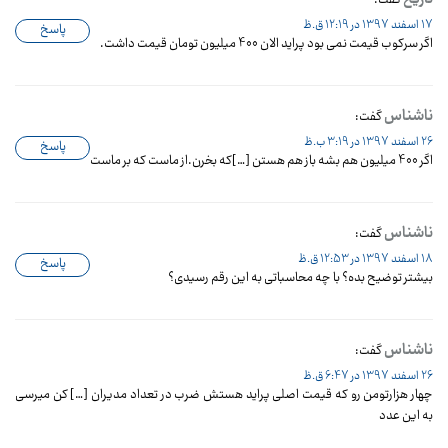
گفت:
17 اسفند 1397 در 12:19 ق.ظ
پاسخ
اگر سرکوب قیمت نمی بود پراید الان 400 میلیون تومان قیمت داشت.
ناشناس
گفت:
26 اسفند 1397 در 3:19 ب.ظ
پاسخ
اگر 400 میلیون هم بشه باز هم هستن […]که بخرن.از ماست که بر ماست
ناشناس
گفت:
18 اسفند 1397 در 12:53 ق.ظ
پاسخ
بیشتر توضیح بده؟ با چه محاسباتی به این رقم رسیدی؟
ناشناس
گفت:
26 اسفند 1397 در 6:47 ق.ظ
چهار هزارتومن رو که قیمت اصلی پراید هستش ضرب در تعداد مدیران […] کن میرسی
به این عدد