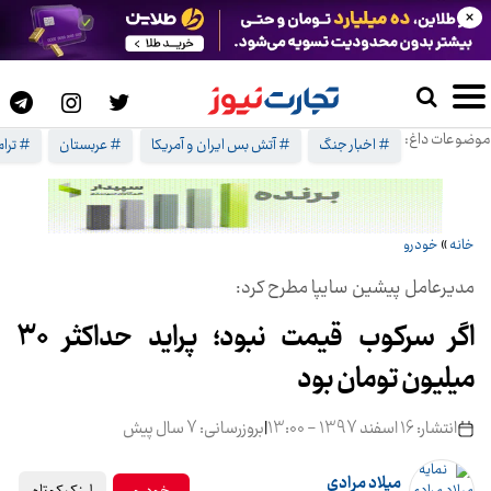
×
موضوعات داغ:
# اخبار جنگ
# آتش بس ایران و آمریکا
# عربستان
# ترا
خانه
»
خودرو
مدیرعامل پیشین سایپا مطرح کرد:
اگر سرکوب قیمت نبود؛ پراید حداکثر 30
میلیون تومان بود
انتشار: 16 اسفند 1397 - 13:00
|
بروزرسانی: 7 سال پیش
میلاد مرادی