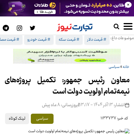
×
موضوعات داغ:
# قیمت دلار
# قیمت سکه
# قیمت خودرو
# قیمت مصا
خانه
»
سیاسی
معاون رئیس جمهور: تکمیل پروژه‌های
نیمه‌تمام اولویت دولت است
انتشار: 13 آذر 1404 - 13:17
|
بروزرسانی: 8 ماه پیش
لینک کوتاه
سیاسی
کد خبر: 1133737