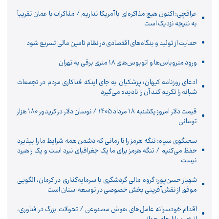
عراقچی: اکنون هیچ مذاکره‌ای با آمریکا نداریم / مذاکرات با عمان تقریباً
به نتیجه نزدیک است
حمایت از تولید و بنگاه‌های اقتصادی در نظام تامین مالی تسریع شود
ورود متروباس‌ها و اتوبوس‌های 18 متری برقی به تهران
ادعای روزنامه کیهان: پزشکیان به جای اینکه فداکاری مردم در تجمعات
شبانه را تکریم کند آن را نادیده می‌گیرد
قیمت دلار امروز یکشنبه 18 مرداد 1405 / نوسان دلار در کریدور 180 هزار
تومانی
سخنگوی سپاه: تنگه هرمز را تا زمانی که دشمن همه‌ شرایط ما را بپذیرد
حفظ می‌کنیم / تنگه هرمز برای ما یک جغرافیای نبرد است و یک راهبرد
نیست
شهباز حسن‌پور: گروه مالی گردشگری با سرمایه‌گذاری در کرمان، الگویی
موفق از نقش‌آفرینی بخش خصوصی در توسعه استان است
اقدام خودسرانه عامل‌های هوش مصنوعی / تحولات بزرگ در فناوری،