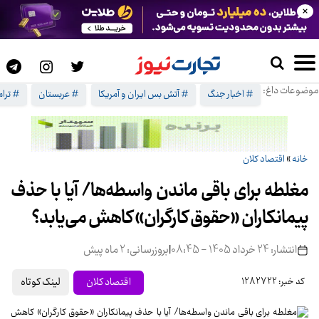
×
موضوعات داغ:
# اخبار جنگ
# آتش بس ایران و آمریکا
# عربستان
# ترا
خانه
»
اقتصاد کلان
مغلطه برای باقی ماندن واسطه‌ها/ آیا با حذف
پیمانکاران «حقوق کارگران» کاهش می‌یابد؟
انتشار: 24 خرداد 1405 - 08:45
|
بروزرسانی: 2 ماه پیش
لینک کوتاه
اقتصاد کلان
کد خبر: 1282722