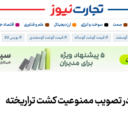
صمت
سوخت و انرژی
ارز دیجیتال
علم و فناوری
اقتصاد ج
گوسفند
# قیمت گوشت گوساله
# قیمت گوشت گوسفندی
# بورس کالا
ا در تصویب ممنوعیت کشت تراریخته