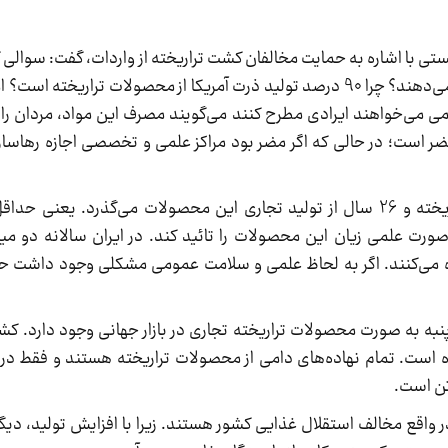
ی با اشاره به حمایت مخالفان کشت تراریخته از واردات، گفت: سوالی
این است اگر تراریخته بد است پس چرا اجازه واردات می‌دهند؟ چرا 90 درصد تولید ذرت آمریکا از محصولات 
ی می‌خواهند ایرادی مطرح کنند می‌گویند مصرف این مواد، مردان را ع
 مضر است؛ در حالی که اگر مضر بود مراکز علمی و تخصصی اجازه رها‌س
وی افزود: 38 سال از صدور اولین مجوز کشت تراریخته و 26 سال از تولید تجاری این محصولات می‌گذرد
ورت علمی زیان این محصولات را تائید کند. در ایران سالانه دو میل
ه می‌کنند. اگر به لحاظ علمی و سلامت عمومی مشکلی وجود داشت حتما
 پنبه به صورت محصولات تراریخته تجاری در بازار جهانی وجود دارد. ک
ه است. تمام نهاده‌های دامی از محصولات تراریخته هستند و فقط د
ر واقع مخالف استقلال غذایی کشور هستند. زیرا با افزایش تولید، دیگر