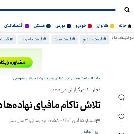
خانه
طلا و ارز
خودرو
بورس
مسکن
اقتصاد کلان
موضوعات داغ:
# قیمت خودرو
# قیمت سکه
# قیمت دام زنده
# قیمت 
خانه
»
صنعت معدن تجارت
»
تولید و تجارت
»
بخش خصوصی
تجارت‌نیوز گزارش می‌دهد:
تلاش ناکام مافیای نهاده‌ه
0
انتشار: 15 آبان 1402 - 20:58
|
بروزرسانی: 3 سال پیش
0