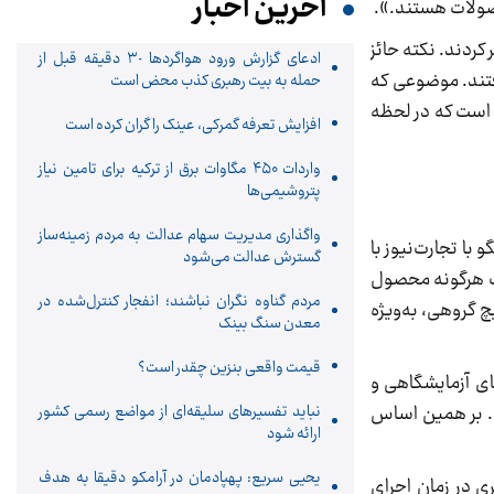
آخرین اخبار
حصولات هستند.».
کردند. نکته حائز
ادعای گزارش ورود هواگردها ٣٠ دقیقه قبل از
رفتند. موضوعی که
حمله به بیت رهبری کذب محض است
ن است که در لحظه
افزایش تعرفه گمرکی، عینک را گران کرده است
واردات ۴۵۰ مگاوات برق از ترکیه برای تامین نیاز
پتروشیمی‌ها
واگذاری مدیریت سهام عدالت به مردم زمینه‌ساز
ا تجارت‌نیوز با
گسترش عدالت می‌شود
شت هرگونه محصول
مردم گناوه نگران نباشند؛ انفجار کنترل‌شده در
چ گروهی، به‌ویژه
معدن سنگ بینک
قیمت واقعی بنزین چقدر است؟
ای آزمایشگاهی و
ت. بر همین اساس
نباید تفسیرهای سلیقه‌ای از مواضع رسمی کشور
ارائه شود
یحیی سریع: پهپادمان در آرامکو دقیقا به هدف
ی در زمان اجرای