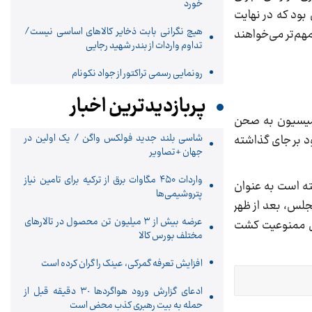
خورد
بود که در نهایت
هیچ نگرانی بابت ذخایر کالاهای اساسی نیست/
هم‌تر می‌خواهند
تداوم واردات از بندر شهید رجایی
رونمایی رسمی تراکتور از جواد نکونام
پربازدیدترین اخبار
کمیسیون به صحن
شاسی بلند جدید فولکس واگن / یک اولین در
 بر جای گذاشته
جهان +تصاویر
واردات ۴۵۰ مگاوات برق از ترکیه برای تامین نیاز
ته است به عنوان
پتروشیمی‌ها
لس، بعد از ظهر
عرضه بیش از ۳ میلیون تن محصول در تالارهای
رای ممنوعیت کشت
مختلف بورس کالا
افزایش تعرفه گمرکی، عینک را گران کرده است
ادعای گزارش ورود هواگردها ٣٠ دقیقه قبل از
حمله به بیت رهبری کذب محض است