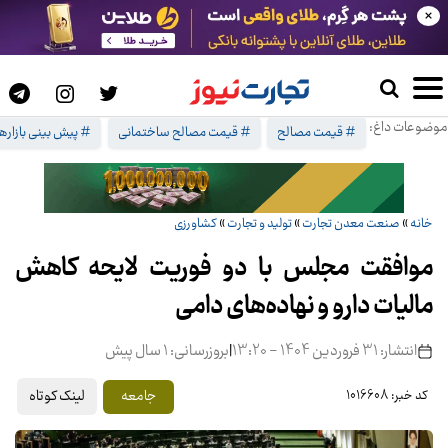
×
موضوعات داغ:
# قیمت مصالح
# قیمت مصالح ساختمانی
# پیش بینی بازارها
خانه
»
صنعت معدن تجارت
»
تولید و تجارت
»
کشاورزی
موافقت مجلس با دو فوریت لایحه کاهش
مالیات دارو و نهاده‌های دامی
انتشار: 31 فروردین 1404 - 13:20
|
بروزرسانی: 1 سال پیش
لینک کوتاه
جامعه
کد خبر: 1016608