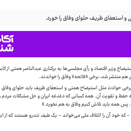
تی و استعفای ظریف حلوای وفاق را خورد.
تیضاح وزیر اقتصاد و رأی مجلسی‌ها به برکناری عبدالناصر همتی از کاب
هم منتشر شد، برخی «فاتحه» وفاق را خواندند.
 برخی حوادث مثل استیضاح همتی و استعفای ظریف باید حلوای وفاق را 
ه حفظ و تقویت آن. همه کسانی که دغدغه ایران و حل مشکلات مردم را د
ت. پس همه باید تلاش کنیم وفاق به هم نخورد.»
که خود آن را ائتلاف ملی می‌خواند – یک طیف تندرو هستند که از ابتد