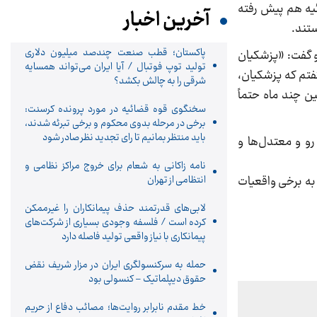
ئیه هم پیش رفته
آخرین اخبار
ستند.
پاکستان؛ قطب صنعت چندصد میلیون دلاری
و گفت: «پزشکیان
تولید توپ فوتبال / آیا ایران می‌تواند همسایه
فتم که پزشکیان،
شرقی را به چالش بکشد؟
ن چند ماه حتماً
سخنگوی قوه قضائیه در مورد پرونده کرسنت:
برخی در مرحله بدوی محکوم و برخی تبرئه شدند،
باید منتظر بمانیم تا رای تجدید نظر صادر شود
رو و معتدل‌ها و
نامه زاکانی به شعام برای خروج مراکز نظامی و
به برخی واقعیات
انتظامی از تهران
لابی‌های قدرتمند حذف پیمانکاران را غیرممکن
کرده است / فلسفه وجودی بسیاری از شرکت‌های
پیمانکاری با نیاز واقعی تولید فاصله دارد
حمله به سرکنسولگری ایران در مزار شریف نقض
حقوق دیپلماتیک – کنسولی بود
خط مقدم نابرابر روایت‌ها؛ مصائب دفاع از حریم