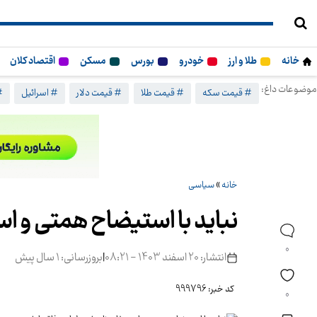
خانه
طلا و ارز
خودرو
بورس
مسکن
اقتصاد کلان
موضوعات داغ:
# قیمت سکه
# قیمت طلا
# قیمت دلار
# اسرائیل
#
خانه
»
سیاسی
نباید با استیضاح همتی و ا
0
انتشار: 20 اسفند 1403 - 08:21
|
بروزرسانی: 1 سال پیش
کد خبر: 999796
0