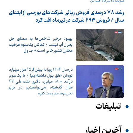
رشد 78 درصدی فروش ریالی شرکت‌های بورسی از ابتدای
سال / فروش 293 شرکت در تیرماه افت کرد
بهبود برخی شاخص‌ها به معنای حل
بحران آب نیست / کماکان یک‌سوم ظرفیت
مخازن کشور خالی است + جدول
در سال 1404 روزانه بیش از 15 هزار میلیارد
تومان خلق پول داشته‌ایم! / با یک‌سوم
درآمد 1800 میلیارد دلاری نفت طی 47
سال گذشته، می‌توانستیم در برابر
تحریم‌ها مقاومت کنیم
تبلیغات
آخرین اخبار