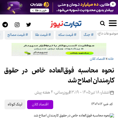
×
موضوعات داغ:
# جنگ
# قیمت سکه
# قیمت طلا
# قیمت مصالح
#
خانه
»
اقتصاد کلان
نحوه محاسبه فوق‌العاده خاص در حقوق
کارمندان اصلاح شد
انتشار: 18 تیر 1405 - 13:19
|
بروزرسانی: 4 هفته پیش
لینک کوتاه
اقتصاد کلان
کد خبر: 1302012