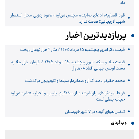
داد
قوه قضاییه: ادعای نماینده مجلس درباره «نحوه ردزنی محل استقرار
شهید لاریجانی» صحت ندارد
پربازدیدترین اخبار
قیمت دلار امروز پنجشنبه 15 مرداد 1405 / دلار ۴ هزار تومان ریخت
قیمت طلا و سکه امروز پنجشنبه ۱۵ مرداد ۱۴۰۵ / فرمان بازار طلا به
دست اونس جهانی افتاد + جدول
محمد حقیقی، صداگذار و صدابردار سینما و تلویزیون درگذشت
فراجا: ویدئوهای بازنشرشده از سخنگوی پلیس و اخبار منتشره درباره
حجاب جعلی است
تنفس هوای آلوده در ۷ شهر خوزستان
وب‌گردی