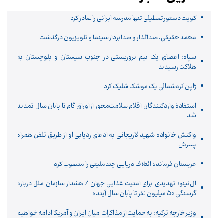
کویت دستور تعطیلی تنها مدرسه ایرانی را صادر کرد
محمد حقیقی، صداگذار و صدابردار سینما و تلویزیون درگذشت
سپاه: اعضای یک تیم تروریستی در جنوب سیستان و بلوچستان به
هلاکت رسیدند
ژاپن کره‌شمالی یک موشک شلیک کرد
استفادۀ واردکنندگان اقلام سلامت‌محور از اوراق گام تا پایان سال تمدید
شد
واکنش خانواده شهید لاریجانی به ادعای ردیابی او از طریق تلفن همراه
پسرش
عربستان فرمانده ائتلاف دریایی چندملیتی را منصوب کرد
ال‌نینو؛ تهدیدی برای امنیت غذایی جهان / هشدار سازمان ملل درباره
گرسنگی ۵۰ میلیون نفر تا پایان سال آینده
وزیر خارجه ترکیه: به حمایت از مذاکرات میان ایران و آمریکا ادامه خواهیم