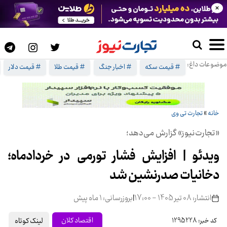
×
موضوعات داغ:
# قیمت سکه
# اخبار جنگ
# قیمت طلا
# قیمت دلار
خانه
»
تجارت تی وی
«تجارت‌نیوز» گزارش می‌دهد؛
ویدئو | افزایش فشار تورمی در خردادماه؛
دخانیات صدرنشین شد
انتشار: 08 تیر 1405 - 17:00
|
بروزرسانی: 1 ماه پیش
لینک کوتاه
اقتصاد کلان
کد خبر: 1295228