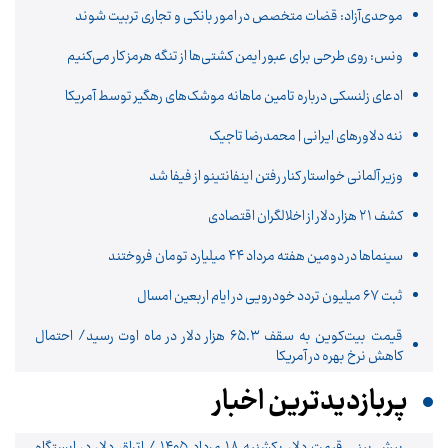
موحدی‌آزاد: قضات متخصص در امور بانکی و تجاری تربیت شوند
ونس: روی طرحی برای عبور ایمن کشتی‌ها از تنگه هرمز کار می‌کنیم
ادعای زلنسکی درباره تامین ماهانه موشک‌های رهگیر توسط آمریکا
ننه دلاورهای ایرانی | محمدرضا تاجیک
وزیر آلمانی خواستار کنار رفتن اینفانتینو از فیفا شد
کشف ۲۱ هزار دلار از اخلالگران اقتصادی
سینماها در دومین هفته‌ مرداد ۴۴ میلیارد تومان فروختند
ثبت ۶۷ میلیون تردد خودرویی در ایام اربعین امسال
قیمت بیت‌کوین به سقف ۶۵.۳ هزار دلار در ماه اوت رسید/ احتمال
کاهش نرخ بهره در آمریکا
پربازدیدترین اخبار
پیش ‌بینی قیمت دلار یکشنبه ۱۸ مرداد ۱۴۰۵ / اتراق دلار در ایستگاه