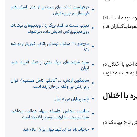
درخواست ایران برای میزبانی از جام باشگاه‌های
فوتسال در جزیره کیش
های خود بوده است. اما
دیزنی دست به قمار بزرگ زد/ ویدیوهای تیک‌تاک
مایه‌گذاران قرار
روی دیزنی‌پلاس نمایش داده می‌شوند
پیچ‌های ۳۱ میلیارد تومانی پاگانی، گران‌تر از پورشه
۹۱۱
سود شرکت‌های بزرگ نفتی از جنگ آمریکا علیه
خیر با اختلال در
ایران
ا به حالت مطلوب
سخنگوی ارتش: در آمادگی کامل هستیم/ توان
رزم ارتش بی وقفه در حال ارتقا است
 با اختلال
پاییز پرباران در راه ایران
نماینده مجلس: فلسفه سهام عدالت، پرداخت
سود نیست؛ مشارکت مردم در اقتصاد است
 نرخ بهره که در
جزئیات راه اندازی کیف پول ایران اعلام شد