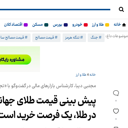
خانه
طلا و ارز
خودرو
بورس
مسکن
اقتصاد کلان
موضوعات داغ:
# جنگ
# تنگه هرمز
# قیمت مصالح
# قیمت مصالح ساخ
خانه
»
طلا و ارز
مجتبی دیبا، کارشناس بازارهای مالی در گفت‌وگو با «تج
پیش بینی قیمت طلای جهانی و
0
در طلا، یک فرصت خرید است
0