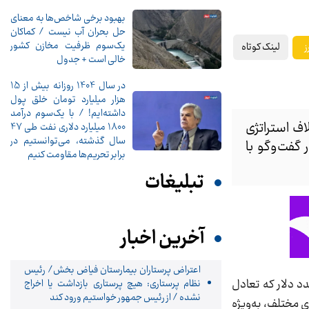
بهبود برخی شاخص‌ها به معنای
حل بحران آب نیست / کماکان
یک‌سوم ظرفیت مخازن کشور
لینک کوتاه
ز
خالی است + جدول
در سال 1404 روزانه بیش از 15
هزار میلیارد تومان خلق پول
داشته‌ایم! / با یک‌سوم درآمد
اف استراتژی
1800 میلیارد دلاری نفت طی 47
سال گذشته، می‌توانستیم در
 مالی در گفت‌وگو با
برابر تحریم‌ها مقاومت کنیم
تبلیغات
آخرین اخبار
اعتراض پرستاران بیمارستان فیاض بخش/ رئیس
د دلار که تعادل
نظام پرستاری: هیچ پرستاری بازداشت یا اخراج
نشده / از رئیس جمهور خواستیم ورود کند
ی مختلف، به‌ویژه