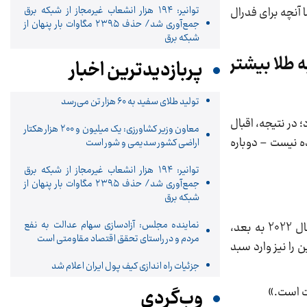
توانیر: ۱۹۴ هزار انشعاب غیرمجاز از شبکه برق
 آنچه برای فدرال
جمع‌آوری شد/ حذف ۲۳۹۵ مگاوات بار پنهان از
شبکه برق
ه طلا بیشتر
پربازدیدترین اخبار
تولید طلای سفید به ۶۰ هزار تن می‌رسد
 در نتیجه، اقبال
معاون وزیر کشاورزی: یک میلیون و ۲۰۰ هزار هکتار
ده نیست – دوباره
اراضی کشور سدیمی و شور است
توانیر: ۱۹۴ هزار انشعاب غیرمجاز از شبکه برق
جمع‌آوری شد/ حذف ۲۳۹۵ مگاوات بار پنهان از
شبکه برق
نماینده مجلس: آزادسازی سهام عدالت به نفع
این کارشناس بازارهای مالی با اشاره به استراتژی بانک‌های مرکزی از سال 2022 به بعد گفت: «هدف بانک‌های مرکزی از سال 2022 به بعد،
مردم و در راستای تحقق اقتصاد مقاومتی است
را نیز وارد سبد
جزئیات راه اندازی کیف پول ایران اعلام شد
شت است.»
وب‌گردی