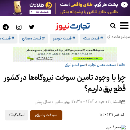
×
موضوعات داغ:
# قیمت سکه
# قیمت خودرو
# قیمت مصالح
# قیمت م
خانه
»
صنعت معدن تجارت
»
سوخت و انرژی
چرا با وجود تامین سوخت نیروگاه‌ها در کشور
قطع برق داریم؟
انتشار: 02 خرداد 1404 - 20:30
|
بروزرسانی: 1 سال پیش
لینک کوتاه
سوخت و انرژی
کد خبر: 1026429