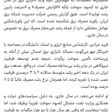
تحلیلگرها معتقدند که مهم‌ترین کلید واژه ناترازی برق در سال
جاری نه کمبود سوخت بلکه «افزایش مصرف» و «سرعت پایین
رشد تولید» است. طبق گزارش رسمی شرکت مدیریت شبکه برق
ایران، رکورد مصرف برق شکسته شده است. که این رکوردشکنی
عوامل مختلفی دارد از جمله رشد غیر مجاز مصرف برق به خصوص
در سال جاری.
فرید مرادی، کارشناس منابع انرژی و استاد دانشگاه در مصاحبه با
خبرنگار مهر می‌گوید: مساله ناترازی برق امسال بیش از آنکه به
زیرساخت تأمین سوخت برگردد، نتیجه عدم توسعه ظرفیت
نیروگاهی در برابر رشد بی‌سابقه مصرف است. در واقع، صنعت برق
ایران در یک دهه اخیر رشد متوسط سالانه ۲ تا ۳ درصدی ظرفیت
نصب شده را تجربه کرده، اما همزمان نرخ رشد مصرف غالباً ۵ تا ۸
درصد بوده است.
او ادامه می‌دهد: در سال جاری، به دلیل سیاست‌های دولت و
همکاری وزارت نفت، مشکل کمبود سوخت تقریباً برطرف شد؛ اما
نکته اینجاست که وقتی هر سال هزار تا دو هزار مگاوات به ظرفیت