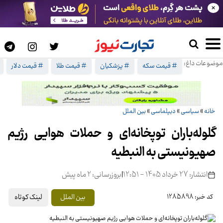
×
موضوعات داغ:
# قیمت سکه
# پزشکیان
# قیمت طلا
# قیمت دلار
خانه
»
سیاسی
»
دیپلماسی
»
بین الملل
گلوله‌باران توپخانه‌ای و حملات هوایی رژیم
صهیونیستی به النبطیه
انتشار: 27 خرداد 1405 - 12:51
|
بروزرسانی: 2 ماه پیش
لینک کوتاه
بین الملل
کد خبر: 1285898