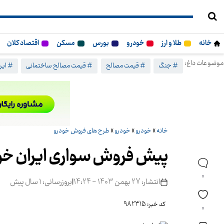
خانه
طلا و ارز
خودرو
بورس
مسکن
اقتصاد کلان
موضوعات داغ:
# جنگ
# قیمت مصالح
# قیمت مصالح ساختمانی
# ایرا
خانه
»
خودرو
»
خودرو
»
طرح های فروش خودرو
پیش فروش سواری ایران خود
0
انتشار: 27 بهمن 1403 - 14:24
|
بروزرسانی: 1 سال پیش
کد خبر: 982315
0