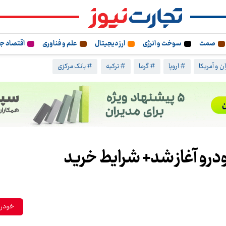
صمت
سوخت و انرژی
ارز دیجیتال
علم و فناوری
اقتصاد ج
ن و آمریکا
# اروپا
# گرما
# ترکیه
# بانک مرکزی
رو آغاز شد+ شرایط خرید
خودرو