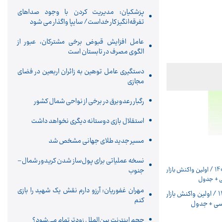
پزشکیان: مدیریت کردن با وجود صداهای
تفرقه‌انگیز کار خداست/ سایپا واگذار می شود
عامل افزایش قبوض برخی مشترکان، عبور از
الگوی مصرف در تابستان است
دستگیری عامل توهین به زائران اربعین در فضای
مجازی
رگبار رعدوبرق در برخی از نواحی شمال کشور
استقلال بازی دوستانه دیگری نخواهد داشت
مسیر جدید طلای جهانی مشخص شد
نسخه عملیاتی برای پول‌ساز شدن کریدور شمال–
جنوب
مهران غفوریان: آرزو دارم نقش یک شهید را بازی
قیمت خودرو امروز 15 مرداد 1405 / اولین واکنش بازار
کنم
سی + جدول
حجم اینترنت بین‌الملل زودتر تمام می‌شود؟