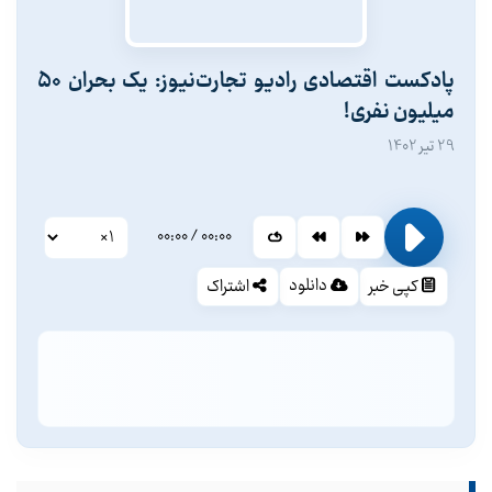
پادکست اقتصادی رادیو تجارت‌نیوز: یک بحران 50
میلیون نفری!
29 تیر 1402
00:00
/
00:00
سرعت پخش
دانلود
کپی خبر
اشتراک