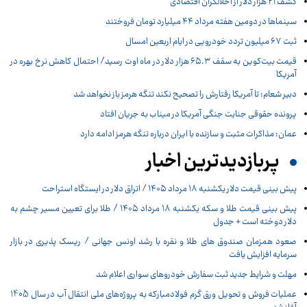
کشف ۲۱ هزار دلار از اخلالگران اقتصادی
سینماها در دومین هفته‌ مرداد ۴۴ میلیارد تومان فروختند
ثبت ۶۷ میلیون تردد خودرویی در ایام اربعین امسال
قیمت بیت‌کوین به سقف ۶۵.۳ هزار دلار در ماه اوت رسید/ احتمال کاهش نرخ بهره در
آمریکا
دبیر شعام: تا آمریکا رفتارش را تصحیح نکند تنگه هرمز باز نخواهد شد
پرونده حقوقی جنایت جنگی آمریکا در میناب به جریان افتاد
عمان: مذاکرات مثبت و سازنده با ایران درباره تنگه هرمز ادامه دارد
پربازدیدترین اخبار
پیش ‌بینی قیمت دلار یکشنبه ۱۸ مرداد ۱۴۰۵ / اتراق دلار در ایستگاه استراحت
پیش‌ بینی قیمت طلا و سکه یکشنبه ۱۸ مرداد ۱۴۰۵ / طلا برای تعیین مسیر چشم به
دلار دوخته است + جدول
صعود همزمان صندوق های طلا و نقره با رشد اونس جهانی / ریسک پذیری در بازار
سرمایه افزایش یافت
مهلت و شرایط جدید ثبت سفارش خودروهای سواری اعلام شد
عملیات فروش و تحویل ورق گرم فولادمبارکه به پروژه‌های ملی انتقال آب در سال 1405