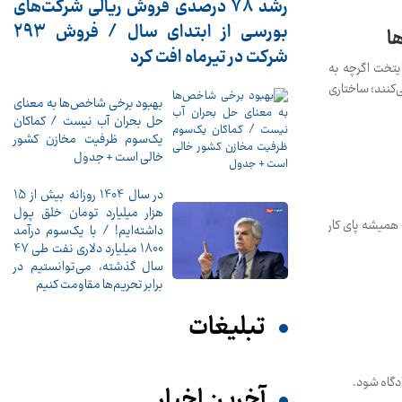
رشد 78 درصدی فروش ریالی شرکت‌های
بورسی از ابتدای سال / فروش 293
ا
شرکت در تیرماه افت کرد
یتخت اگرچه به
 می‌کنند؛ ساختاری
بهبود برخی شاخص‌ها به معنای
حل بحران آب نیست / کماکان
یک‌سوم ظرفیت مخازن کشور
خالی است + جدول
در سال 1404 روزانه بیش از 15
هزار میلیارد تومان خلق پول
همیشه پای کار
داشته‌ایم! / با یک‌سوم درآمد
1800 میلیارد دلاری نفت طی 47
سال گذشته، می‌توانستیم در
برابر تحریم‌ها مقاومت کنیم
تبلیغات
دگاه شود.
آخرین اخبار