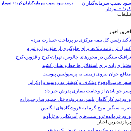
درصد سود نصیب سرمایه‌گذاران کرد! + نمودار
تبلیغات
آخرین اخبار
تأکید رئیس کل بیمه مرکزی بر پرداخت خسارت مردم
کنترل ترازنامه بانک‌ها برای جلوگیری از خلق پول و تورم
ترافیک سنگین در محورهای چالوس، تهران-کرج و قزوین-کرج
بختیاری‌زاده برای استقلالی‌ها خط و نشان کشید
مدافع جوان نیروی زمینی به پرسپولیس پیوست
سفر قریب‌الوقوع ویتکاف و کوشنر به روسیه و اوکراین
پسر جو بایدن از وخامت بیماری پدرش خبر داد
ورود تیم کارآگاهان پلیس به پرونده قتل حمیدرضا رجب‌زاده
ضربه سنگین موج گرما به فروشگاه‌های انگلیس
ورود فرمانده تروریست‌های آمریکایی به تل‌آویو
پربازدیدترین اخبار
بدون نیاز به چک‌وضامن و در عرض یک دقیقه