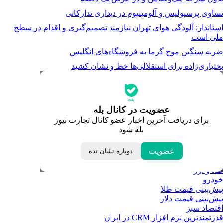
تساوی پرسپولیس و آلومینیوم در دیداری تدارکاتی
استاندار: آلودگی هوای تهران نیازمند تصمیم‌گیری و اقدام در سطح
ملی است
ضربه سنگین موج گرما به فروشگاه‌های انگلیس
بختیاری‌زاده برای استقلالی‌ها خط و نشان کشید
جدیدترین قیمت‌ها
قیمت طلا
قیمت دلار
قیمت سکه امامی
عضویت در کانال بله
قیمت یورو
برای دریافت آخرین اخبار عضو کانال تجارت نیوز
قیمت درهم امارات
بله شود
ابزار تبدیل نرخ ارز
خبرهای مهم
لحظه تحویل سال
عضویت
دوباره نشان نده
داغ‌ترین‌های اقتصادی
طلا و ارز
خودرو
پیش‌بینی قیمت طلا
پیش‌بینی قیمت دلار
اقتصاد سبز
قدرتمندترین نرم‌ افزار CRM در ایران