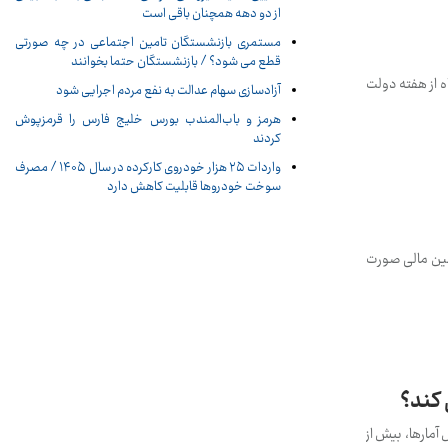
از دو دهه همچنان باقی است
مستمری بازنشستگان تامین اجتماعی در چه صورتی
قطع می شود؟ / بازنشستگان حتما بخوانند
ه از هفته دولت
آزادسازی سهام عدالت به نفع مردم اجرایی شود
هرمز و باب‌المندب بورس خلیج فارس را قرمزپوش
کردند
واردات ۲۵ هزار خودروی کارکرده در سال ۱۴۰۵ / مصرف
سوخت خودرو‌ها قابلیت کاهش دارد
در حدود یک‌دهم نیاز پروژه‌های اضطراری آب کشور (۲ تا ۲.۵ همت) تأمین مالی صورت
 کند؟
آمارها، بیش از