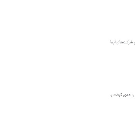
ی در 43 شهر و 22 استان در حال اجراست و شرکت‌های آبفا
ی را جدی گرفت و