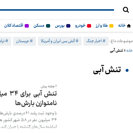
خانه
طلا و ارز
خودرو
بورس
مسکن
اقتصاد کلان
موضوعات داغ:
# اخبار جنگ
# آتش بس ایران و آمریکا
# عربستان
# ترا
خانه
»
تنش آبی
تنش آبی
2 هفته پیش
نامتوازن بارش‌ها
با وجود ثبت رشد ۱
۳۴ میلیون نفر د
انباشته سال‌های گذشته را جبران کند.