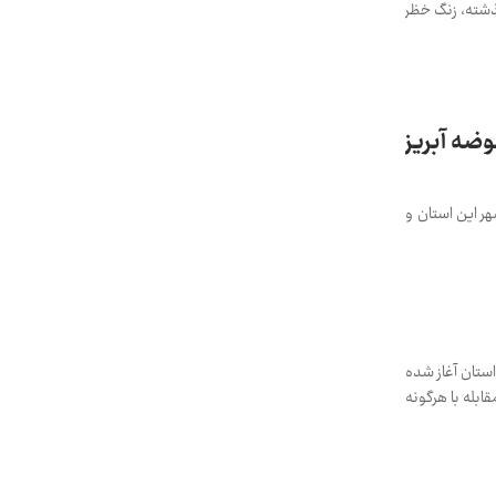
ذشته، زنگ خظر
ن به مرحله تنش آبی رسید / کاهش 90 درصدی بارندگی در 2 حوضه آبریز
انی که سومین حوضه آبریز پر آب کشور لقب گرفته، از مرحله هشدار گذشته است. بحران آب لرستان، ۶ شهر این استان و
گیلویه و بویراحمد اطلاع رسانی شده تنش آبی در ۱۸ شهر و ۲۵۰ روستای استان آغاز شده
بله با هرگونه