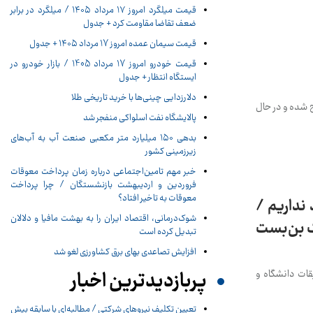
قیمت میلگرد امروز ۱۷ مرداد ۱۴۰۵ / میلگرد در برابر
ضعف تقاضا مقاومت کرد + جدول
قیمت سیمان عمده امروز 17 مرداد ۱۴۰۵ + جدول
قیمت خودرو امروز 17 مرداد 1405 / بازار خودرو در
ایستگاه انتظار + جدول
دلارزدایی چینی‌ها با خرید تاریخی طلا
 شده و در حال
پالایشگاه نفت اسلواکی منفجر شد
بدهی ۱۵۰ میلیارد متر مکعبی صنعت آب به آب‌های
زیرزمینی کشور
خبر مهم تامین‌اجتماعی درباره زمان پرداخت معوقات
فروردین و اردیبهشت بازنشستگان / چرا پرداخت
معوقات به تاخیر افتاد؟
نداریم /
شوک‌درمانی، اقتصاد ایران را به بهشت مافیا و دلالان
یک بن‌بست
تبدیل کرده است
افزایش تصاعدی بهای برق کشاورزی لغو شد
پربازدیدترین اخبار
قات دانشگاه و
تعیین تکلیف نیروهای شرکتی / مطالبه‌ای با سابقه بیش