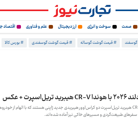
صمت
سوخت و انرژی
ارز دیجیتال
علم و فناوری
اقتصاد ج
گوسفند
# قیمت گوشت گوساله
# قیمت گوشت گوسفندی
# بورس کالا
تویوتا راو۴ وودلند ۲۰۲۶ و هوندا CR-V هیبرید تریل‌اسپرت دو کراس‌اوور هیبریدی جدید ژاپنی هستند که با الهام از 
ای سفرهای طبیعت‌گردی و مسیرهای خاکی نیز آماده شده‌اند.