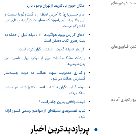
 سمت خودروهای
امکان خروج پادگان‌ها از تهران وجود دارد
امام حسین(ع) تا آخرین لحظه راه گفت‌وگو را نبست و
این رفتار به ما می‌آموزد که مقاومت هرگز به معنای نفی
گفت‌وگو نیست
ادعای گزارش ورود هواگردها ٣٠ دقیقه قبل از حمله به
بیت رهبری کذب محض است
فاهی بیشتر، فناوری‌های
افزایش تعرفه گمرکی، عینک را گران کرده است
واردات ۴۵۰ مگاوات برق از ترکیه برای تامین نیاز
پتروشیمی‌ها
واگذاری مدیریت سهام عدالت به مردم زمینه‌ساز
گسترش عدالت می‌شود
مردم گناوه نگران نباشند؛ انفجار کنترل‌شده در معدن
سنگ بینک
ر برای پرواز تجاری آماده
قیمت واقعی بنزین چقدر است؟
نباید تفسیرهای سلیقه‌ای از مواضع رسمی کشور ارائه
شود
پربازدیدترین اخبار