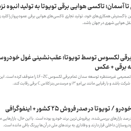
 تا آسمان؛ تاکسی هوایی برقی تویوتا به تولید انبوه ن
 با گسترش همکاری‌های خود، تولید تجاری تاکسی‌های هوایی برقی عمودپرواز را کلید ز
نقل هوایی شهری در جهان باشد.
رقی لکسوس توسط تویوتا؛ عقب‌نشینی غول خودروسا
انه برقی + عکس
تویوتا، بزرگ‌ترین خودروساز جهان، در تصمیمی غیرمنتظره توسعه سدان تمام‌برقی ل
ی مانند بی‌ام‌و i3 و مرسدس‌بنز کلاس C برقی رقابت کند.
یوتا در صدر فروش ۲۵ کشور + اینفوگرافی
یوتا در ۲۵ کشور جهان، معادل ۴۱ درصد بازارهای بررسی‌شده، پرفروش‌ترین برند خودرو بوده است. با این حال، بازاره
وسازان داخلی قرار دارند و وفاداری به برندهای ملی در آن‌ها پررنگ باقی مانده است.