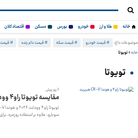
خانه
طلا و ارز
خودرو
بورس
مسکن
اقتصاد کلان
موضوعات داغ:
# قیمت خودرو
# قیمت سکه
# قیمت دام زنده
# قیمت 
خانه
»
تویوتا
تویوتا
6 روز پیش
مقایسه تویوتا راو۴ وودلند ۲۰۲۶ با هوندا CR-V هیبرید تریل‌اسپرت + عکس
سوبارو، علاوه بر استفاده روزمره، بر