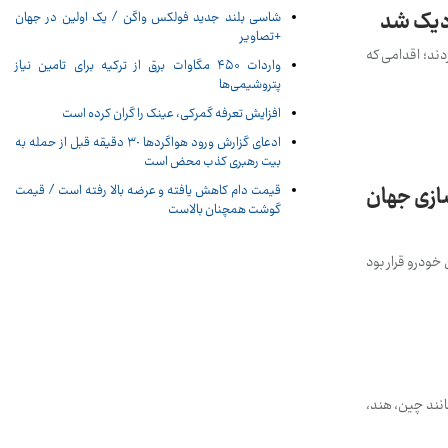
زدیک شد
شاسی بلند جدید فولکس واگن / یک اولین در جهان
+تصاویر
دند؛ اقدامی که
واردات ۴۵۰ مگاوات برق از ترکیه برای تامین نیاز
پتروشیمی‌ها
افزایش تعرفه گمرکی، عینک را گران کرده است
ادعای گزارش ورود هواگردها ٣٠ دقیقه قبل از حمله به
بیت رهبری کذب محض است
زی جهان
قیمت دام کاهش یافته و عرضه بالا رفته است / قیمت
گوشت همچنان بالاست
کسوس LF-ZC را متوقف کرده است. این خودرو قرار بود
ایی مانند چین، هند،